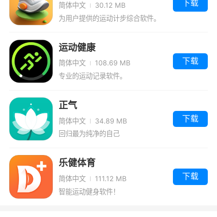
下载
简体中文
30.12 MB
从而生成运动报告，帮助大家更好的了解自己的
为用户提供的运动计步综合软件。
运动数据。此外还能通过软件找到各种健身运动
课程，在线进行学习，学会标准的健身动作
运动健康
2、这样你每天的运动数据都能清楚的知晓
下载
简体中文
108.69 MB
到。还能自由的进行设置，让你的运动更加方便
专业的运动记录软件。
3、软件拥有AI互动，拥有海量课程，可以
正气
帮助用户科学健康运动
下载
简体中文
34.89 MB
回归最为纯净的自己
更新日志
1. 更新图形验证码验证逻辑
乐健体育
下载
简体中文
111.12 MB
2. 修正部分缺陷
智能运动健身软件！