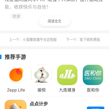
能，收获快乐与自信！
健康
软件特色
阅读全文
1、棋友讨论，赢率达人聚集在线聊天室火爆
聊球
上一个：小蛮腰直播平台定制版
下一个：笔下阁免费版
2、直播现场，在线高清直播间、陪你震撼
推荐手游
当场
3、录影锦集，免费在线观看超清锦集和视
频回放
小编评价
Zepp Life
瑜悦
九炼健身
医和你
1、致力帮助用户更轻松的记录自己的运动生
点点计步
活。用户通过软件可以将自己的运动记录其中，