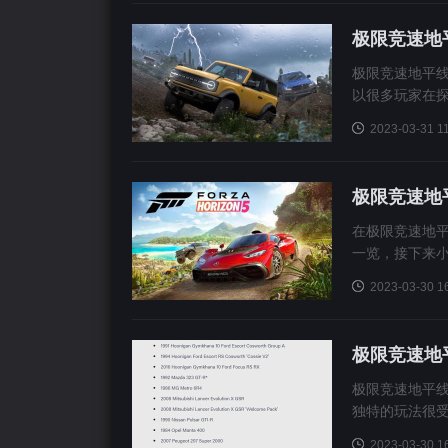
极限竞速地
极限竞速地平
以很多玩家在探
情这样的问题
2023-03-31 11
极限竞速地
在极限竞速地平
一览，接下来
可以在这里详
2023-03-30 1
极限竞速地
极限竞速地平线
独特的玩法很
速地平线5拉力
2023-03-30 1