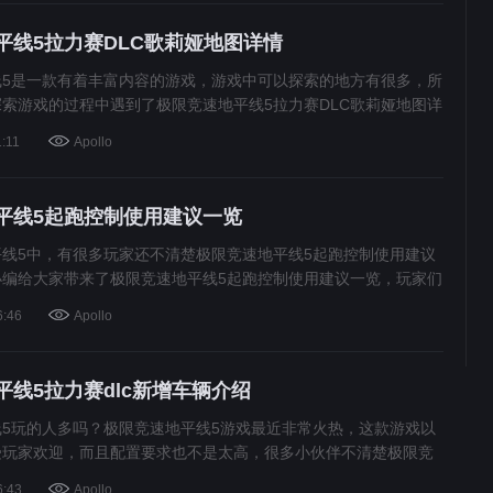
平线5拉力赛DLC歌莉娅地图详情
线5是一款有着丰富内容的游戏，游戏中可以探索的地方有很多，所
索游戏的过程中遇到了极限竞速地平线5拉力赛DLC歌莉娅地图详
。为了让大家的游戏进度不会落后于人，仍玩游戏小
:11
Apollo
平线5起跑控制使用建议一览
线5中，有很多玩家还不清楚极限竞速地平线5起跑控制使用建议
小编给大家带来了极限竞速地平线5起跑控制使用建议一览，玩家们
细了解到极限竞速地平线5起跑控制使用建议一览的攻
6:46
Apollo
平线5拉力赛dlc新增车辆介绍
5玩的人多吗？极限竞速地平线5游戏最近非常火热，这款游戏以
受玩家欢迎，而且配置要求也不是太高，很多小伙伴不清楚极限竞
赛dlc新增车辆介绍如何解决，为此仍玩游戏小编给大
6:43
Apollo