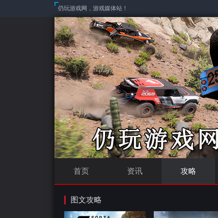
仍玩游戏网，游戏媒体站！
首页
资讯
攻略
图文攻略