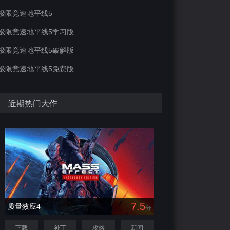
极限竞速地平线5
极限竞速地平线5学习版
极限竞速地平线5破解版
极限竞速地平线5免费版
近期热门大作
7.5
质量效应4
分
下载
补丁
攻略
新闻