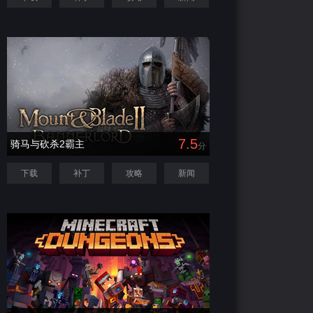
7.5
骑马与砍杀2霸主
分
下载
补丁
攻略
新闻