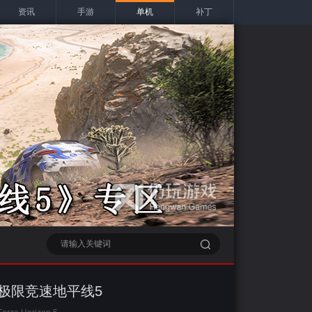
资讯
手游
单机
补丁
极限竞速地平线5