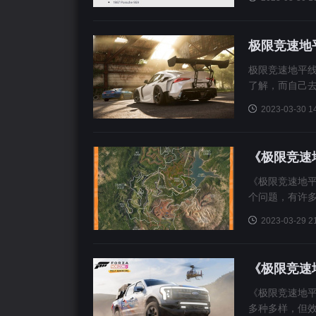
极限竞速地
极限竞速地平线
了解，而自己
呢？不要着急
2023-03-30 1
《极限竞速
《极限竞速地平
个问题，有许多
着，仍玩游戏
2023-03-29 2
《极限竞速
《极限竞速地平
多种多样，但