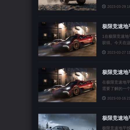
资料整理出来的最佳答
2023-03-29 1
极限竞速地
1在极限竞速地
获得。今天在
平线5s18春
2023-03-27 1
极限竞速地
在极限竞速地平
需要了解的一个
冬季赛车辆指南
2023-03-16 2
极限竞速地
极限竞速地平