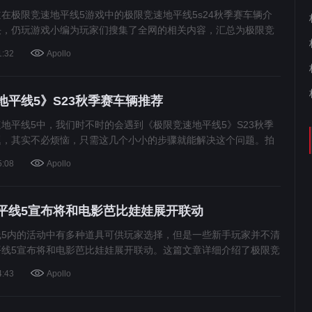
在极限竞速地平线5游戏中的极限竞速地平线5s24秋季赛车辆介
决，仍玩游戏小编为玩家们搜集了全网的相关内容，汇总为极限竞
4秋季赛车辆介绍问题解决办法，帮助有困难的玩家找到
1:32
Apollo
地平线5》S23秋季赛车辆推荐
地平线5中，我们时不时的会遇到《极限竞速地平线5》S23秋季
题，其实不必烦恼，只需这几个小小的步骤就能解决这个问题。拍
置在瓜纳华托8球环道赛事旁边，具体见视频寻宝赛驾驶
5:08
Apollo
平线5宣布将和电影芭比娃娃展开联动
线5内的活动中有多种道具可供玩家选择，但是一些新手玩家并不清
平线5宣布将和电影芭比娃娃展开联动。这篇文章详细介绍了极限竞
将和电影芭比娃娃展开联动，对于极限竞速地平线5
4:43
Apollo