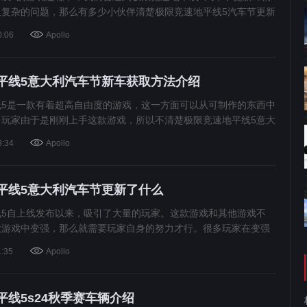
又复杂的问题，那么有多少小伙伴清楚极限竞速地平线5汽车节更新
繁琐又复杂的问题该怎么解决呢？小编在这里把极限
0:06
Apollo
平线5意大利汽车节新车获取方法介绍
线5是一款有着超高自由度的游戏，这一方面可以从可制作的东西中
多玩家由于是刚刚上手这款游戏，所以不清楚极限竞速地平线5意大
获取方法介绍怎么制作。其实这个问题并不难解决，
8:34
Apollo
平线5意大利汽车节更新了什么
线5自上线发布以来，吸引了大量的玩家。这款游戏和其他游戏不
款游戏中变强，那么就需要玩家自身的努力才行。很多玩家在变强
极限竞速地平线5意大利汽车节更新了什么的问题，所以
1:35
Apollo
平线5s24秋季赛车辆介绍