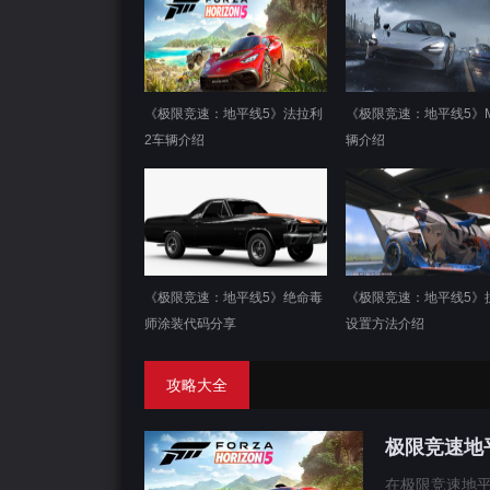
《极限竞速：地平线5》法拉利
《极限竞速：地平线5》M
2车辆介绍
辆介绍
《极限竞速：地平线5》绝命毒
《极限竞速：地平线5》
师涂装代码分享
设置方法介绍
攻略大全
极限竞速地
在极限竞速地平