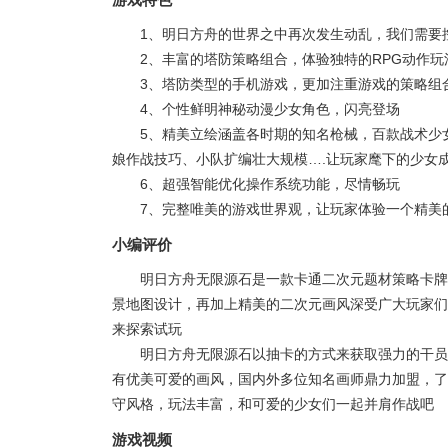
1、明日方舟的世界之中再次发生动乱，我们需要
2、丰富的塔防策略组合，体验独特的RPG动作玩
3、塔防类型的手机游戏，更加注重游戏的策略组
4、个性鲜明神秘动漫少女角色，闪亮登场
5、精美立绘涵盖各时期的知名枪械，百款战术少
娘作战技巧、小队扩编壮大规模….让玩家麾下的少女
6、超强智能优化操作系统功能，尽情畅玩
7、完整唯美的游戏世界观，让玩家体验一个精美
小编评价
明日方舟无限源石是一款卡通二次元题材策略卡牌
景地图设计，再加上精美的二次元画风深受广大玩家们
来探索试玩
明日方舟无限源石以抽卡的方式来获取强力的干员
有优美可爱的画风，国内外多位知名画师鼎力加盟，了
守风格，玩法丰富，和可爱的少女们一起并肩作战吧
游戏视频