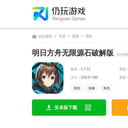
仍玩游戏
>
手游
>
游戏
>
塔防
明日方舟无限源石破解版
百位枪
版本：
2.7.51
系统
大小：
259.97 MB
更新
塔防
策略
角色
安卓版下载