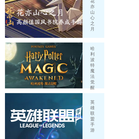
花
亦
山
心
之
月
哈
利
波
特
魔
法
觉
醒
英
雄
联
盟
手
游