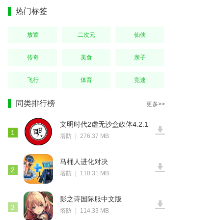
热门标签
放置
二次元
仙侠
传奇
美食
亲子
飞行
体育
竞速
同类排行榜
更多>>
文明时代2虚无沙盒政体4.2.1
1
塔防
|
276.37 MB
马桶人进化对决
2
塔防
|
110.31 MB
影之诗国际服中文版
3
塔防
|
114.33 MB