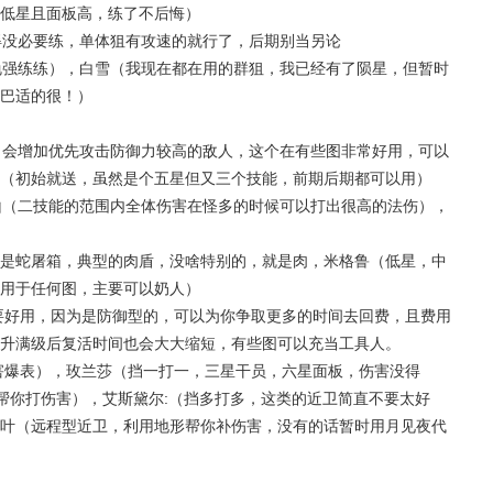
低星且面板高，练了不后悔）
觉得没必要练，单体狙有攻速的就行了，后期别当另论
下勉强练练），白雪（我现在都在用的群狙，我已经有了陨星，但暂时
巴适的很！）
后，会增加优先攻击防御力较高的敌人，这个在有些图非常好用，可以
（初始就送，虽然是个五星但又三个技能，前期后期都可以用）
远山（二技能的范围内全体伤害在怪多的时候可以打出很高的法伤），
是蛇屠箱，典型的肉盾，没啥特别的，就是肉，米格鲁（低星，中
用于任何图，主要可以奶人）
要好用，因为是防御型的，可以为你争取更多的时间去回费，且费用
升满级后复活时间也会大大缩短，有些图可以充当工具人。
害爆表），玫兰莎（挡一打一，三星干员，六星面板，伤害没得
帮你打伤害），艾斯黛尔:（挡多打多，这类的近卫简直不要太好
叶（远程型近卫，利用地形帮你补伤害，没有的话暂时用月见夜代