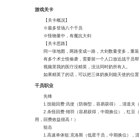
游戏关卡
【关卡概况】
※最多登场八个干员
※怪物量中，有魔抗大剑
【关卡思路】
同一张地图，两路变成一路，大剑数量变多，重装
有多个术士怪偷袭，需要留一个人口放近战干员帮
视频里我的医疗没精英，没法同时奶所有人。
如果精英了的话，可以把三体奶换到能天使的位置
干员职业
先锋
1.技能回费:讯使（防御型，容易获得），清道
2.杀怪回费:翎羽（容易获得，中期换位），红
用，回费效益很高！）
狙击
1.高速单体狙:克洛斯（低星干员，中期换位）