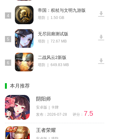
帝国：权杖与文明九游版
4
塔防
|
1.50 GB
无尽回廊测试版
5
塔防
|
72.67 MB
二战风云2新版
6
塔防
|
649.83 MB
本月推荐
阴阳师
安卓版
|
卡牌
7.5
发布：2026-07-28
评分：
王者荣耀
安卓版
|
塔防