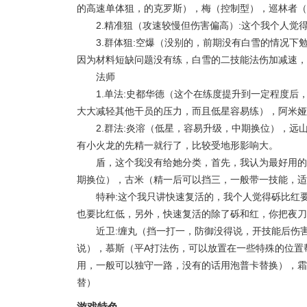
的高速单体狙，的克罗斯），梅（控制型），巡林者（
2.精准狙（攻速较慢但伤害偏高）:这个我个人
3.群体狙:空爆（没别的，前期没有白雪的情况
因为材料短缺问题没有练，白雪的二技能法伤加减速，
法师
1.单法:史都华德（这个在练度提升到一定程度
大大减轻其他干员的压力，而且低星容易练），阿米娅
2.群法:炎溶（低星，容易升级，中期换位），
有小火龙的先精一就行了，比较受地形影响大。
盾，这个我没有给她分类，首先，我认为最好用的
期换位），古米（精一后可以挡三，一般带一技能，适
特种:这个我只讲快速复活的，我个人觉得砾比红
也要比红低，另外，快速复活的除了砾和红，你把夜刀
近卫:缠丸（挡一打一，防御没得说，开技能后伤
说），慕斯（平A打法伤，可以放置在一些特殊的位置
用，一般可以独守一路，没有的话用泡普卡替换），霜
替）
游戏特色