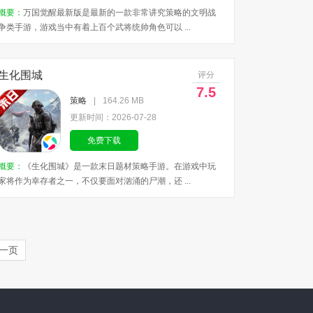
概要：
万国觉醒最新版是最新的一款非常讲究策略的文明战
争类手游，游戏当中有着上百个武将统帅角色可以 ...
生化围城
评分
7.5
策略
|
164.26 MB
更新时间：2026-07-28
免费下载
概要：
《生化围城》是一款末日题材策略手游。在游戏中玩
家将作为幸存者之一，不仅要面对汹涌的尸潮，还 ...
一页