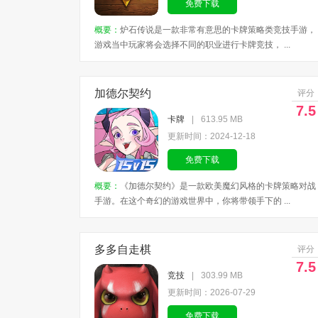
免费下载
概要：
炉石传说是一款非常有意思的卡牌策略类竞技手游，
游戏当中玩家将会选择不同的职业进行卡牌竞技， ...
加德尔契约
评分
7.5
卡牌
|
613.95 MB
更新时间：2024-12-18
免费下载
概要：
《加德尔契约》是一款欧美魔幻风格的卡牌策略对战
手游。在这个奇幻的游戏世界中，你将带领手下的 ...
多多自走棋
评分
7.5
竞技
|
303.99 MB
更新时间：2026-07-29
免费下载