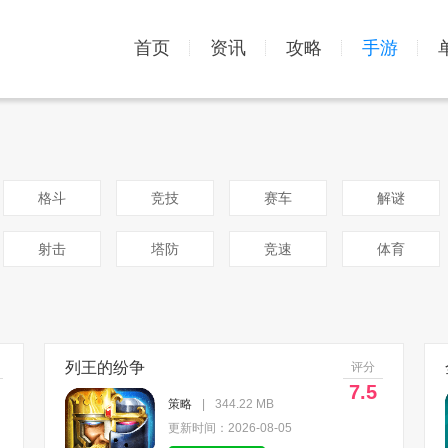
首页
资讯
攻略
手游
格斗
竞技
赛车
解谜
射击
塔防
竞速
体育
列王的纷争
评分
7.5
策略
|
344.22 MB
更新时间：2026-08-05