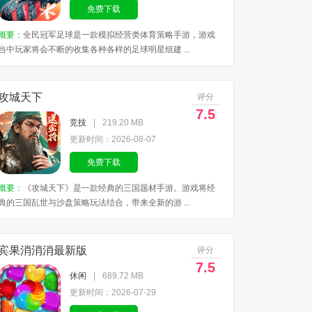
免费下载
概要：
全民冠军足球是一款模拟经营类体育策略手游，游戏
当中玩家将会不断的收集各种各样的足球明星组建 ...
攻城天下
评分
7.5
竞技
|
219.20 MB
更新时间：2026-08-07
免费下载
概要：
《攻城天下》是一款经典的三国题材手游。游戏将经
典的三国乱世与沙盘策略玩法结合，带来全新的游 ...
宾果消消消最新版
评分
7.5
休闲
|
689.72 MB
更新时间：2026-07-29