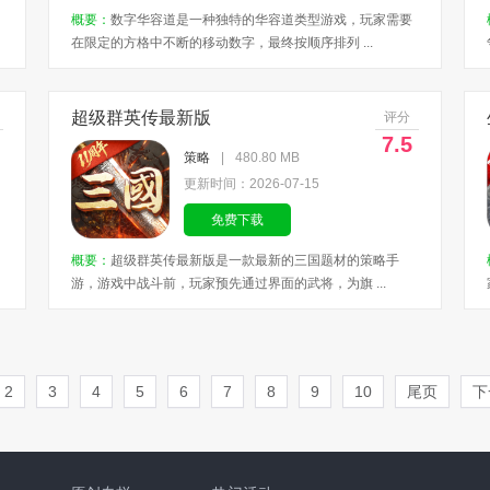
概要：
数字华容道是一种独特的华容道类型游戏，玩家需要
在限定的方格中不断的移动数字，最终按顺序排列 ...
超级群英传最新版
评分
7.5
策略
|
480.80 MB
更新时间：2026-07-15
免费下载
概要：
超级群英传最新版是一款最新的三国题材的策略手
游，游戏中战斗前，玩家预先通过界面的武将，为旗 ...
2
3
4
5
6
7
8
9
10
尾页
下