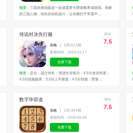
概要：
三国杀移动版是一款放置类卡牌策略养成游戏。海量
的三国人物，轻松的挂机战斗，让你横扫千军荡平 ...
传说对决先行服
评分
7.5
策略
|
195.62 MB
更新时间：2024-12-17
免费下载
在
概要：
定位：战士特长：突进生存能力：4.5分攻击伤害：
4.5分技能效果：5.5分上手难度：4.5分技能：堕落 ...
数字华容道
评分
7.5
策略
|
130.33 MB
更新时间：2026-05-04
免费下载