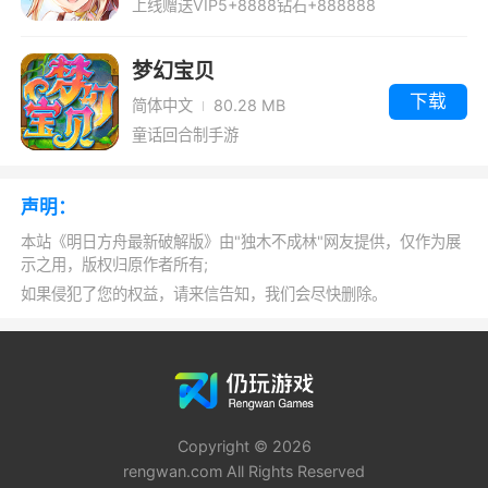
上线赠送VIP5+8888钻石+888888
1、面对即将到来的未知，一些人继续生活在
金币
最后剩下的温暖中，驱逐所有的竞争者
梦幻宝贝
2、游戏的重心在于策略，一旦加入角色养
下载
简体中文
80.28 MB
成，角色强度就会左右这个游戏的核心玩法
童话回合制手游
3、明日方舟是一款策略塔防rpg游戏，游戏
的故事发生在末日废土世界
声明：
本站《明日方舟最新破解版》由"独木不成林"网友提供，仅作为展
4、不同性格的女孩具有独特的对抗恶魔的
示之用，版权归原作者所有;
能力
如果侵犯了您的权益，请来信告知，我们会尽快删除。
小编评价
总的来说，游戏挺不错的，包括精英系统和
基建系统，都很有新意，当然也有不满意的地
Copyright © 2026
方，比如龙门币总是不足，可不可以把龙门币本
rengwan.com All Rights Reserved