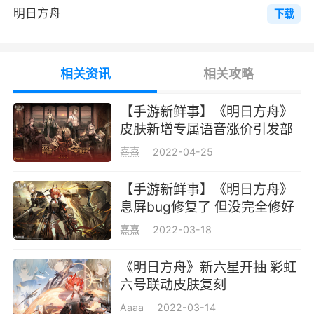
明日方舟
下载
通常他们的素质较为全面，可以较好地应对大部
分的敌人。
重装
相关资讯
相关攻略
重装干员是最为坚韧的作战人员，他们负责
【手游新鲜事】《明日方舟》
在作战的最前线完成对敌方单位的阻挡。优秀的
皮肤新增专属语音涨价引发部
重装干员可以阻挡数个敌方单位。不过要注意的
分玩家不满
熹熹
2022-04-25
是防御力与生存能力强大是以牺牲对敌伤害为前
提的，因此需要尽快配合其他干员消灭当前的敌
【手游新鲜事】《明日方舟》
息屏bug修复了 但没完全修好
人。
熹熹
2022-03-18
医疗
《明日方舟》新六星开抽 彩虹
医疗干员是整个团队的核心，他们帮助在前
六号联动皮肤复刻
线遭受攻击的其他干员并治疗其伤势。医疗干员
Aaaa
2022-03-14
通常较为脆弱，需要将他们妥善保护。配合重装