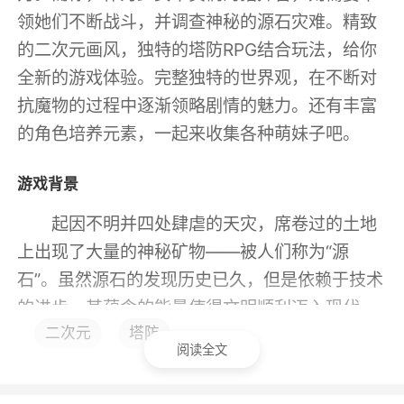
领她们不断战斗，并调查神秘的源石灾难。精致
的二次元画风，独特的塔防RPG结合玩法，给你
全新的游戏体验。完整独特的世界观，在不断对
抗魔物的过程中逐渐领略剧情的魅力。还有丰富
的角色培养元素，一起来收集各种萌妹子吧。
游戏背景
起因不明并四处肆虐的天灾，席卷过的土地
上出现了大量的神秘矿物——被人们称为“源
石”。虽然源石的发现历史已久，但是依赖于技术
的进步，其蕴含的能量使得文明顺利迈入现代，
二次元
塔防
但与此同时，源石本身也催生出“感染者”的存
阅读全文
在。
身俱力量与不幸的存在，如今他们中的一部