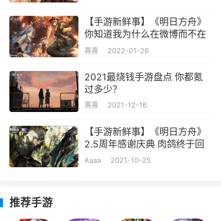
干员，他们将成为防御阵线不被击溃的保证。
【手游新鲜事】《明日方舟》
你知道我为什么在微博而不在
术师
游戏里吗？
熹熹
2022-01-26
术师是负责攻击的重要单位，通常他们能熟
练控制起源矿石内的效能，以法术形式去精确攻
2021最烧钱手游盘点 你都氪
击范围的敌人。在对付携带特殊装置的敌人时会
过多少？
有更加好的效果。但是一旦自己的位置暴露，处
熹熹
2021-12-16
于不利状态也非常容易受伤。
【手游新鲜事】《明日方舟》
狙击
2.5周年感谢庆典 肉鸽终于回
归！
狙击干员是最常见的作战人员，他们负责在
Aaaa
2021-10-25
有利地形上帮助团队及时消灭靠近的敌方人员。
通常他们拥有更大的攻击范围与破坏能力。狙击
推荐手游
干员与术师一样相对较为脆弱，需要小心部署他