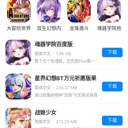
们。
辅助
辅助干员帮助范围内的作战人员强化他们的
大冒险世界
双生幻想内
龙珠激斗
魂器学院抢
能力，或削弱敌方单位的能力。虽然本质上并不
置菜单版
先服
具有出色的治疗或攻击效果，但是随着参战的时
魂器学院百度版
间越长、人员越多，他们的加入将会引起质变。
下载
简体中文
1.96 GB
数十位个性魂姬，您究竟Pick哪一
特种
位?
特种干员是一批以自身独特技巧参与作战的
星界幻想BT万元祈愿版果
干员。他们彼此之间的能力差距也会比较大，但
盘版
下载
简体中文
235.27 MB
是一旦将他们发挥在适当的地方，可能将会有扭
通过收集新物种“龙珠”可无限兑换真
转战局的效果。
充卡和无限抽奖
战姬少女
游戏特色
下载
简体中文
213.25 MB