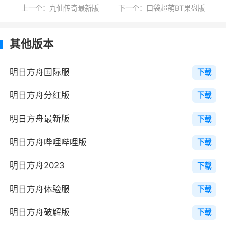
上一个：九仙传奇最新版
下一个：口袋超萌BT果盘版
分，妄图与源石整合为一，为大地带来新的秩
序。这场战火阴谋是我们对抗天灾遇到的新的阻
其他版本
碍。
你将作为罗德岛的一员，与罗德岛公开领导
明日方舟国际服
下载
人阿米娅一同，雇佣人员频繁进入天灾影响后的
明日方舟分红版
下载
高危地区，救助受难人群，处理矿石争端，以及
对抗整合运动——
明日方舟最新版
下载
“罗德岛”的战术头脑，你准备好了吗？
明日方舟哔哩哔哩版
下载
职业介绍
明日方舟2023
下载
近卫
明日方舟体验服
下载
近卫干员通常是最优先安排进入战场的单
明日方舟破解版
下载
位，他们负责阻挡靠近的威胁并及时将其清除。