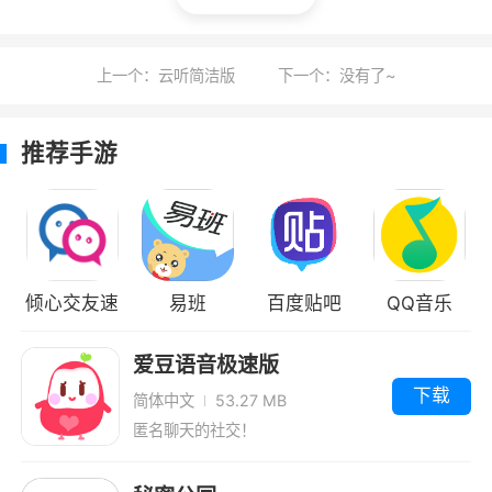
1、绝了！跟其他软件上的歪瓜裂枣完全不一
样，甚至让我以为都是假人这上面的用户颜值都
上一个：云听简洁版
下一个：没有了~
太赞了 ‍
2、带来了更多用户们喜欢的社交玩法和模
推荐手游
式，真实世界中去认识更多人吧
3、待审核#非常好玩希望可以一直玩下去不
会停止运营
倾心交友速
易班
百度贴吧
QQ音乐
更新日志
配版
爱豆语音极速版
【优化】成吨的用户体验，更加丝滑~
下载
简体中文
53.27 MB
匿名聊天的社交！