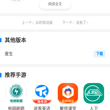
习水平
阅读全文
2、壹生最新版下载分享给大家。壹生是医
生的学习伴侣！海量精品医学课程全面覆盖十大
上一个：云听简洁版
下一个：没有了~
学科，常见病规范化诊治，权威医学指南解读，
前沿医学资讯每日推送，疑难病例分析等等
其他版本
3、平台上面拥有大量的优质视频课程供用
户进行观看，同时平台上面还有最前沿的医学资
壹生
下载
讯进行推送，用户第一时间就可以进行了解，当
前最热门的会议用户也可以通过直播来进行交流
推荐手游
参与
更新日志
【优化】训练营体验优化
电网刷题
说客英语
聚师课堂
人卫