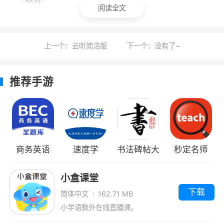
5、收集、搜索、整理网络考研选校、报
阅读全文
考、报录比、报录分析等数据，运用算法发掘数
据模式、发现隐藏的相关信息并以直观的方式呈
上一个：云听简洁版
下一个：没有了~
现，帮助考研帮准确选校
推荐手游
小编评价
1、这里拥有超多优质的英语学习资源，能够
帮助用户轻松学习英语，提高考研成功几率
2、主要是为考研的用户朋友提供英语学科
商务英语
速度学
书法碑帖大
秒定名师
的培训学习，平台上面为用户提供了历年真题，
BEC
全
用户可以轻松进行刷题，并且试题类型也是非常
小盒课堂
多的，这样类型见得全面了，考试的时候才不会
下载
简体中文
162.71 MB
紧张哦
小学语数外在线直播课。