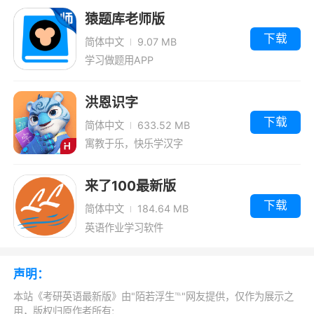
更新日志
猿题库老师版
下载
修复已知bug
简体中文
9.07 MB
学习做题用APP
增加优惠劵功能
洪恩识字
下载
简体中文
633.52 MB
寓教于乐，快乐学汉字
来了100最新版
下载
简体中文
184.64 MB
英语作业学习软件
声明：
本站《考研英语最新版》由"陌若浮生℡"网友提供，仅作为展示之
用，版权归原作者所有;