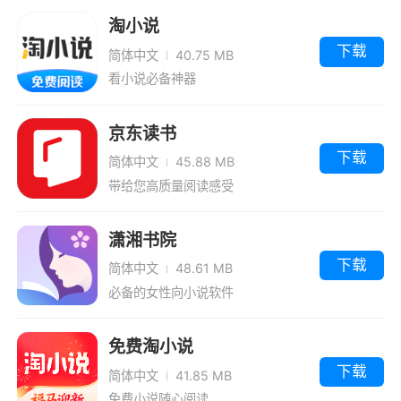
说
漫版
淘小说
软件特色
下载
简体中文
40.75 MB
1、免费专区每日限免书籍上新，红文爽文新
看小说必备神器
文不停看
京东读书
2、小说多超全书库，整合百万资源，满足
下载
不同读者的阅读喜好和阅读需求
简体中文
45.88 MB
带给您高质量阅读感受
3、无广告弹窗打扰，给你非常流畅且纯净
的小说阅读体验
潇湘书院
下载
4、为您推荐各种热门、有趣的小说，在线
简体中文
48.61 MB
必备的女性向小说软件
就可以开始阅读
5、每天都可以在线签到，连续七天签到的
免费淘小说
用户可以获得大礼
下载
简体中文
41.85 MB
免费小说随心阅读