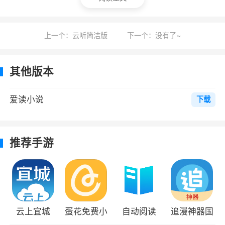
果爱读发现使用者并非账号初始注册人，爱读有
权在未经通知的情况下回收该账号而无需向该账
上一个：云听简洁版
下一个：没有了~
号使用人承担法律责任，由此带来的包括并不限
于用户资料、虚拟货币等清空等损失由用户自行
其他版本
承担。爱读禁止用户私下有偿或无偿转让账号，
以免因账号问题产生纠纷，用户应当自行承担因
爱读小说
下载
违反此要求而遭致的任何损失，同时爱读保留追
究上述行为人法律责任的权利。
推荐手游
5
您应当承担爱读原创小说账号激活后的保管
责任，并就其账号项下之一切活动负全部责任。
您须重视爱读原创小说账号保护，您同意如发现
云上宜城
蛋花免费小
自动阅读
追漫神器国
他人未经许可使用其账号时立即通知爱读。