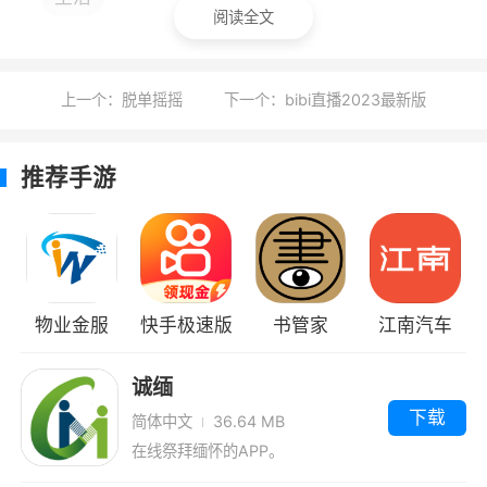
1、全面预知：逐小时天气预报，覆盖未来7
阅读全文
天，让每一步计划都胸有成竹，应对自如
2、贴心生活助手：涵盖多种生活指数，从
上一个：脱单摇摇
下一个：bibi直播2023最新版
紫外线强度到运动适宜度，满足您生活的各种需
求
推荐手游
3、钓点查询：查找附近钓点，黑坑野钓统
统都有
4、要从列表中删除城市，请点击城市右上
角的“X”
物业金服
快手极速版
书管家
江南汽车
5、允许大家搜索并添加多个城市了解改地
诚缅
方的天气，所有的天气数据都会实时更新
下载
简体中文
36.64 MB
在线祭拜缅怀的APP。
小编评价