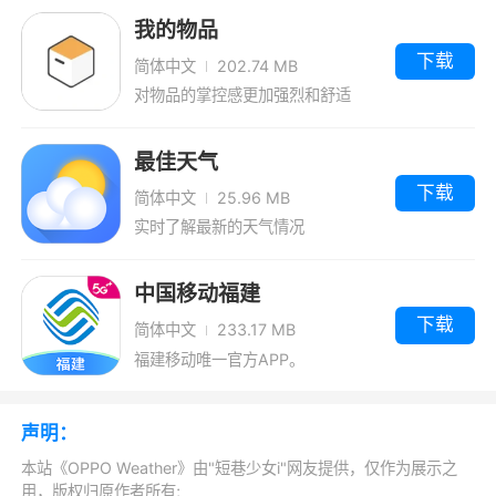
1、使用了OPPO天气一段时间后，深感其强
我的物品
大的实用性和人性化的体验。实时天气的准确无
下载
简体中文
202.74 MB
误让我出行无忧，而细致的生活指数则为我提供
对物品的掌控感更加强烈和舒适
了诸多便利。特别是天气预警功能，在一次突如
最佳天气
其来的暴雨中，提前的预警让我得以及时避险。
下载
多地点管理功能也十分贴心，让我能随时关注家
简体中文
25.96 MB
实时了解最新的天气情况
乡的天气，给远在他乡的父母传递温暖
2、OPPO Weather是OPPO手机的原装天气
中国移动福建
预报软件，提取自OPPO手机，清爽无广告的手
下载
简体中文
233.17 MB
机天气预报软件，大家可以在这里查询全国各地
福建移动唯一官方APP。
的天气，随时可以切换城市查询该城市的天气情
况，并且支持将该城市添加到你的首页，方便下
声明：
次查看不必再搜索了，非常实用便捷的天气应用
本站《OPPO Weather》由"短巷少女i"网友提供，仅作为展示之
用，版权归原作者所有;