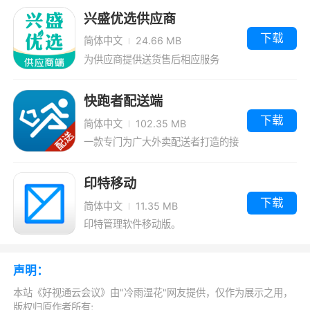
解决？
兴盛优选供应商
下载
简体中文
24.66 MB
首先、检查确认本地网络情况（wifi、有
为供应商提供送货售后相应服务
线）确认是否所有参会人登录都缓慢，如果是
wifi建议尝试接有线网络，其次，如果是有限测
快跑者配送端
试网络带宽速率，检查网络是否稳定，查看是否
下载
简体中文
102.35 MB
有线网络是否许多人共用，网络是否有行为控制
一款专门为广大外卖配送者打造的接
管理或防火墙策略，限制流媒体或者网络端口
单软件。
等。
印特移动
下载
简体中文
11.35 MB
软件功能
印特管理软件移动版。
丰富的会议管理功能
声明：
多级会议管理权限、会议录制、会议点名、
会场字幕、会议巡场等让网络视频会议如同现场
本站《好视通云会议》由"冷雨湿花"网友提供，仅作为展示之用，
版权归原作者所有;