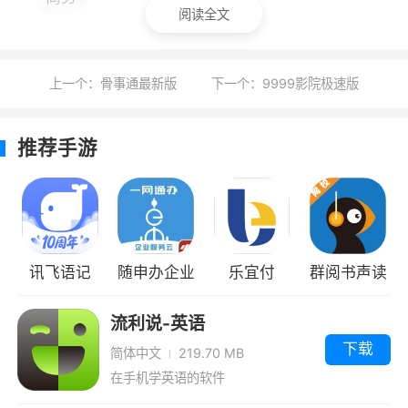
出现此问题是由于您的会议室设置的登录类
阅读全文
型为：授权用户登录，是不允许以会议室号登录
的。
上一个：骨事通最新版
下一个：9999影院极速版
5、使用视频会议系统时登录提示没有会议
室可选怎么解决？
推荐手游
首先，使用系统管理员的账号登录后台管
理，进入到个人中心---云会议---会议授权然后
找到相应的会议室或者用户名，把用户名授权到
会议室里，一般情况下授予出席权限，其次，如
讯飞语记
随申办企业
乐宜付
群阅书声读
果授权之后登陆还是提示没有会议室可以选择，
则在后台查看用户名是否授权到对应会议室，勾
云最新版
书
流利说-英语
选正确的会议室即可，如果您没有系统管理员的
下载
简体中文
219.70 MB
账号，可以联系您公司的IT管理人员进行处理。
在手机学英语的软件
6、使用视频会议软件登录会议室缓慢如何