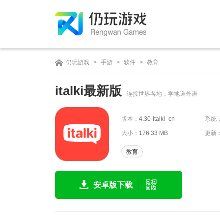
仍玩游戏
>
手游
>
软件
>
教育
italki最新版
连接世界各地，学地道外语
版本：
4.30-italki_cn
系统
大小：
176.33 MB
更新
教育
安卓版下载