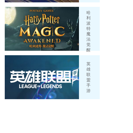
哈
利
波
特
魔
法
觉
醒
英
雄
联
盟
手
游