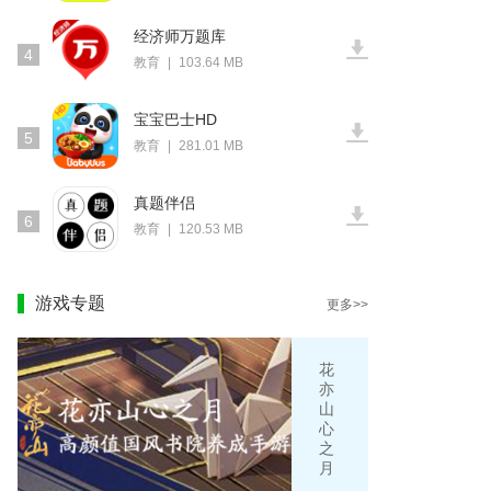
经济师万题库
4
教育
|
103.64 MB
宝宝巴士HD
5
教育
|
281.01 MB
真题伴侣
6
教育
|
120.53 MB
游戏专题
更多>>
花
亦
山
心
之
月