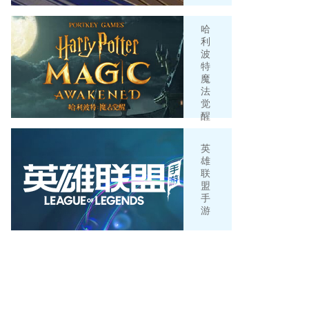
哈
利
波
特
魔
法
觉
醒
英
雄
联
盟
手
游