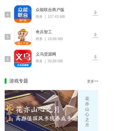
众能联合商户版
4
商务
|
107.43 MB
奇兵智工
5
商务
|
18.88 MB
义乌货源网
6
商务
|
50.88 MB
游戏专题
更多>>
花
亦
山
心
之
月