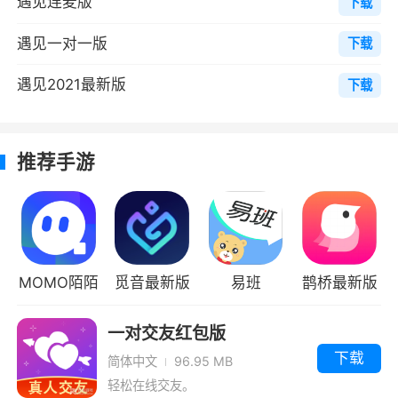
无秘密，聊吧唱吧来爱吧，天天有feel被宠爱
遇见连麦版
下载
5、悠悠比邻，微爱风尘，恋恋不忘，秀色
遇见一对一版
下载
伊人。勇敢告别单身狗，陪我一起寻找属于我们
遇见2021最新版
下载
的爱情小镇
小编评价
推荐手游
1、软件作为一款移动端的社交软件随时可以
拿出来使用非常便捷，同时操作和交友都是免费
的让你在闲暇时间可以认识更多的人，软件还支
持朋友圈子，记录你生活中点点滴滴的美好时光
MOMO陌陌
觅音最新版
易班
鹊桥最新版
更能将你的快乐分享给其他网友
一对交友红包版
2、遇见是最具年轻气息的陌生人社交平
下载
台！遇见全球超过5000万用户 x 90/95后 x 24
简体中文
96.95 MB
轻松在线交友。
小时热闹社区。 交友利器？恋爱元气弹？哇塞，