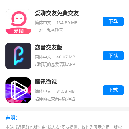
就是遇见！80后或90后，移动社交爱遇见，帅哥
爱聊交友免费交友
美眉甜蜜约。浓情蜜意花田错、告别寂寞不孤
下载
简体中文
134.59 MB
单，寻欢找对象、热恋有红娘，约爱用遇见，珍
一对一私密聊天
爱不寻常
3、遇见红包版app这里很多的一些信息都可
恋音交友版
以给大家提供，有了，大家，看新闻，看剧更加
下载
简体中文
40.07 MB
的方便，很适合老人们，眼睛不清楚的用户使用
超好玩的恋爱语聊APP
这款软件绝对是非常的给力
腾讯微视
更新日志
下载
简体中文
81.08 MB
超棒的社交向视频神器
提升了稳定性。
声明：
本站《遇见红包版》由"扰人安"网友提供，仅作为展示之用，版权