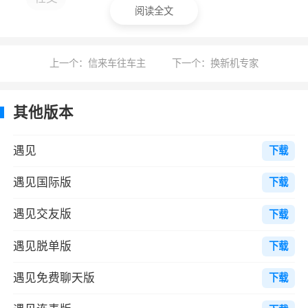
1、遇见是基于附近陌生人的社交应用，帮助
阅读全文
你与你不认识的、但就在附近的人进行沟通。系
统会根据用户的年龄、性别、星座、职业、兴
上一个：信来车往车主
下一个：换新机专家
趣、教育等信息，系统优先自动配对最适合的且
在附近一群人进行交流和沟通
其他版本
2、遇见使用全新的技术，无需注册也无需
登录，下载安装后即可使用，即使您的手机重新
遇见
下载
刷机或安装系统，只需重新安装遇见客户端，之
遇见国际版
下载
前的所有帐号信息同样保留
遇见交友版
下载
3、在这里，小咖秀出小恩爱，大咖去哪儿
都被爱。想尝尝恋爱的feel？就去用遇见约会
遇见脱单版
下载
吧！有缘遇爱情，摩擦出火花
遇见免费聊天版
下载
4、即时通讯：图文表情加语音，聚会来往