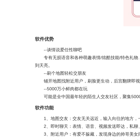
软件优势
--谈情说爱任性聊吧
专有无损语音和各种萌趣表情/炫酷技能/特色礼
到天亮。
--刷个地图轻松交朋友
铺开地图找附近用户，刷脸更生动，后宫翻牌即视
--5000万小鲜肉都在玩
可能是全中国最年轻的陌生人交友社区，聚集5000
软件功能
1、地图交友：交友无关远近，输入向往的地方，
2、即时聊天：表情、语音、视频发送即达，私聊
3、附近用户：有爱不躲藏，发现身边的帅哥美女