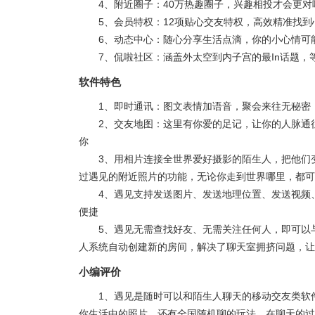
4、附近圈子：40万热趣圈子，兴趣相投才会更对
5、会员特权：12项贴心交友特权，高效精准找到
6、动态中心：随心分享生活点滴，你的小心情可
7、侃啦社区：涵盖外太空到内子宫的最In话题，
软件特色
1、即时通讯：图文表情加语音，聚会来往无秘密，
2、交友地图：这里有你爱的足记，让你的人脉通往
你
3、用相片连接全世界爱好摄影的陌生人，把他们
过遇见的附近照片的功能，无论你走到世界哪里，都可
4、遇见支持发送图片、发送地理位置、发送视频
便捷
5、遇见无需查找好友、无需关注任何人，即可以
人系统自动创建新的房间，解决了聊天室拥挤问题，让
小编评价
1、遇见是随时可以和陌生人聊天的移动交友类软
你生活中的照片，还有全国随机聊的玩法，在聊天的过