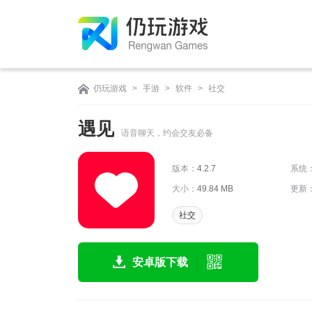
仍玩游戏
>
手游
>
软件
>
社交
遇见
语音聊天，约会交友必备
版本：
4.2.7
系统
大小：
49.84 MB
更新
社交
安卓版下载