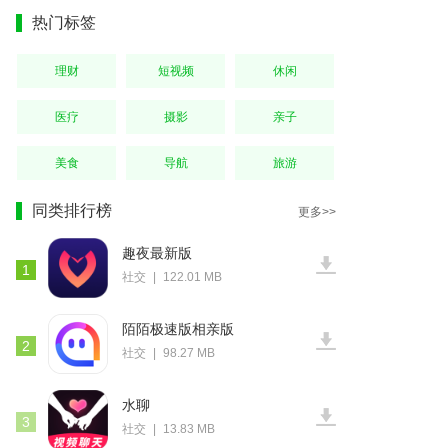
热门标签
理财
短视频
休闲
医疗
摄影
亲子
美食
导航
旅游
同类排行榜
更多>>
趣夜最新版
1
社交
|
122.01 MB
陌陌极速版相亲版
2
社交
|
98.27 MB
水聊
3
社交
|
13.83 MB