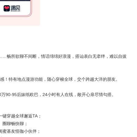
物……畅所欲聊不间断，情话绵绵好浪漫，搭讪表白无牵绊，难以自拔
感！特有地点漫游功能，随心穿梭全球，交个跨越大洋的朋友。
万90-95后妹纸欧巴，24小时有人在线，敞开心扉尽情勾搭。
一键穿越全球邂逅TA；
、圈聊畅快聊；
闺蜜基友怪咖小伙伴；