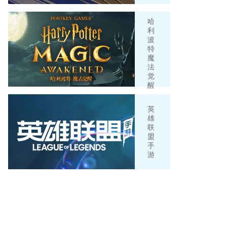
哈
利
波
特
魔
法
觉
醒
英
雄
联
盟
手
游