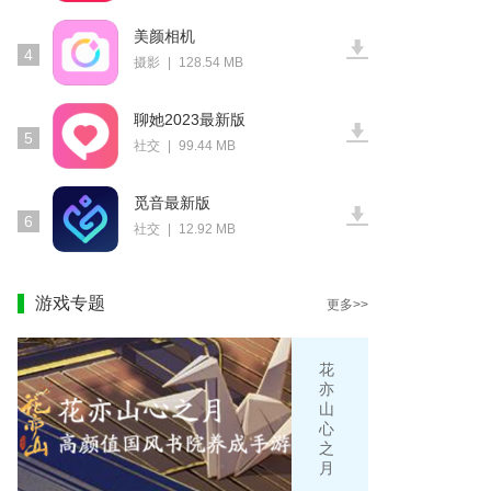
美颜相机
4
摄影
|
128.54 MB
聊她2023最新版
5
社交
|
99.44 MB
觅音最新版
6
社交
|
12.92 MB
游戏专题
更多>>
花
亦
山
心
之
月