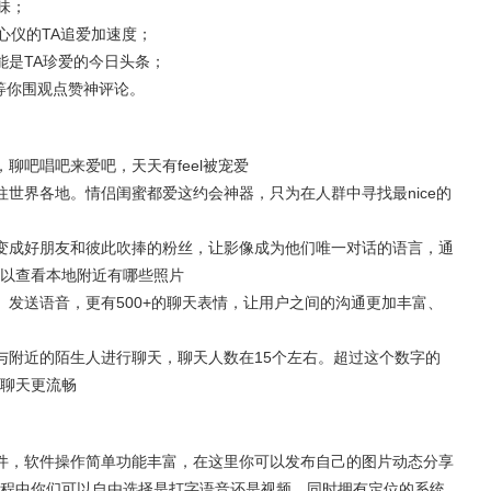
味；
心仪的TA追爱加速度；
能是TA珍爱的今日头条；
等你围观点赞神评论。
聊吧唱吧来爱吧，天天有feel被宠爱
世界各地。情侣闺蜜都爱这约会神器，只为在人群中寻找最nice的
变成好朋友和彼此吹捧的粉丝，让影像成为他们唯一对话的语言，通
以查看本地附近有哪些照片
、发送语音，更有500+的聊天表情，让用户之间的沟通更加丰富、
与附近的陌生人进行聊天，聊天人数在15个左右。超过这个数字的
聊天更流畅
件，软件操作简单功能丰富，在这里你可以发布自己的图片动态分享
程中你们可以自由选择是打字语音还是视频，同时拥有定位的系统