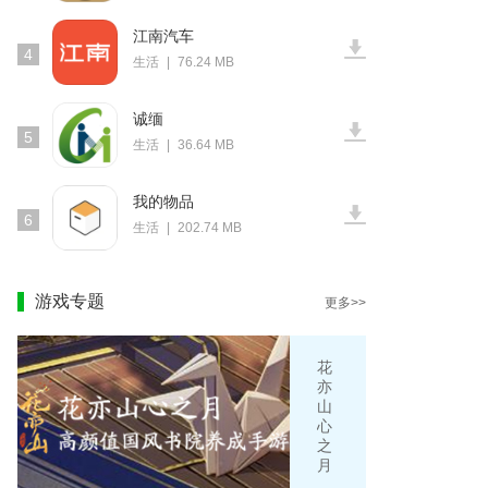
江南汽车
4
生活
|
76.24 MB
诚缅
5
生活
|
36.64 MB
我的物品
6
生活
|
202.74 MB
游戏专题
更多>>
花
亦
山
心
之
月