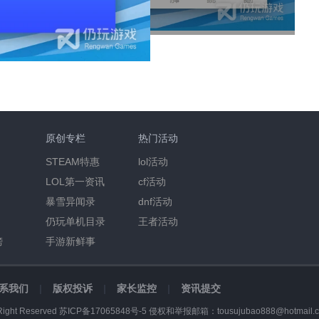
原创专栏
热门活动
STEAM特惠
lol活动
LOL第一资讯
cf活动
暴雪异闻录
dnf活动
仍玩单机目录
王者活动
榜
手游新鲜事
系我们
|
版权投诉
|
家长监控
|
资讯提交
Right Reserved
苏ICP备17065848号-5
侵权和举报邮箱：tousujubao888@hotmail.