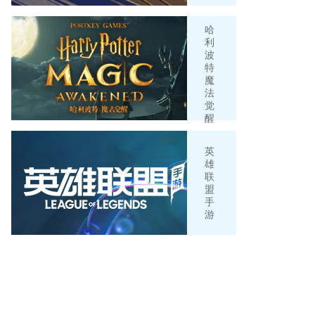
哈
利
波
特
魔
法
觉
醒
英
雄
联
盟
手
游