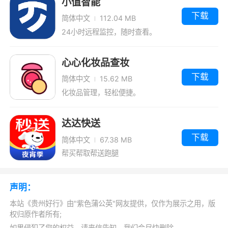
小值智能
3、不仅能为你提供便捷的车票预订服务，
下载
还可以让你在这款软件中享受到游、运、购一体
简体中文
112.04 MB
24小时远程监控，随时查看。
化的新型运输服务体系哟
心心化妆品查妆
更新日志
下载
简体中文
15.62 MB
更新说明：
化妆品管理，轻松便捷。
1.增加座位号展示
达达快送
2.新增订单修改功能
下载
简体中文
67.38 MB
3.界面优化
帮买帮取帮送跑腿
声明：
本站《贵州好行》由"紫色蒲公英"网友提供，仅作为展示之用，版
权归原作者所有;
如果侵犯了您的权益，请来信告知，我们会尽快删除。