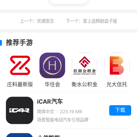
5、贵州省道路客运联网售票专用购票系统
软件
上一个：优唐医生
下一个：掌上追韩剧盒子版
6、有效地节省了用户往返车站购买车票和
推荐手游
排队的时间
小编评价
1、贵州好行为用户提供一个便捷的在线购票
平台，让用户可以快速了解客运车辆信息，在线
庄料最新版
华住会
衡水公积金
光大信托
订票，为用户出行生活带来方便
最新版
iCAR汽车
2、软件拥有客运信息，车票预售服务、物
下载
简体中文
225.19 MB
流服务、用车服务、增值服务等诸多功能，可以
场景智能电动汽车引领品牌
帮助贵州人更轻松生活，更便捷出行