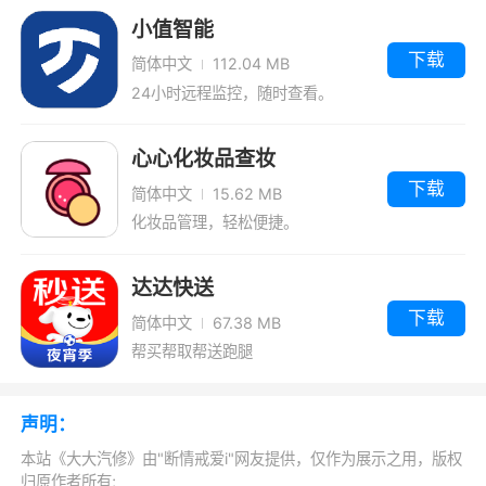
小值智能
配件有限公司打造而来的汽车维修管理服务平
下载
台，这里为你带来了便捷式的维修管理功能，更
简体中文
112.04 MB
24小时远程监控，随时查看。
好的提高办事效率
心心化妆品查妆
更新日志
下载
简体中文
15.62 MB
下线AI检测
化妆品管理，轻松便捷。
达达快送
下载
简体中文
67.38 MB
帮买帮取帮送跑腿
声明：
本站《大大汽修》由"断情戒爱i"网友提供，仅作为展示之用，版权
归原作者所有;