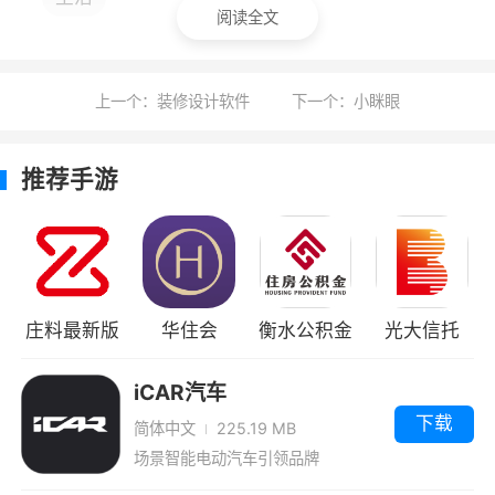
阅读全文
小编评价
1、大大汽修是一款专为汽车修理人员而打造
上一个：装修设计软件
下一个：小眯眼
的服务管理应用，该应用能够帮助用户快速的接
维修订单，一键结算费用，实时统计收入情况，
推荐手游
更加方便管理，提供人员维修效率.感兴趣的朋友
可以来下载
2、大大汽修APP是一款提供汽修服务的软
件，提供了车辆管理、采购管理、查看账单统
庄料最新版
华住会
衡水公积金
光大信托
计、创建维修工单等功能，帮助用户更好的提供
最新版
汽车服务。软件能够记录下所有的工单信息，用
iCAR汽车
户可以随时查看全部维修工单内容，了解每笔开
下载
简体中文
225.19 MB
销的出处，提高记账效率
场景智能电动汽车引领品牌
3、大大汽修是一款由上海达欧百希特汽车