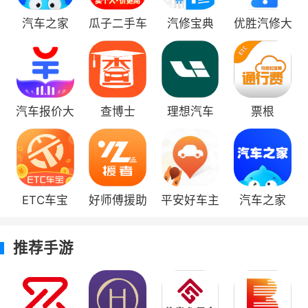
汽车之家
瓜子二手车
汽修宝典
优胜汽修大
师
汽车报价大
查博士
理想汽车
票根
全2021最新
3、可以填写订单，线上预约车辆
版
ETC车宝
好师傅援助
平安好车主
汽车之家
2022版
2022版
推荐手游