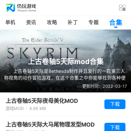
合集
单机
资讯
攻略
补丁
专题
上古卷轴5天际mod合集
上古卷轴5天际是Bethesda制作并且发行的一款第三人
称视角的动作冒险游戏，在这个合集之中你能够找到各种便
捷功能，人物皮肤的mod，帮助玩家们更好的游玩此游戏。
更新时间：2022-03-17
上古卷轴5天际夜母美化MOD
下载
游戏MOD
4.96 MB
上古卷轴5天际大马尾物理发型MOD
下载