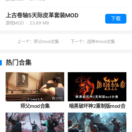
上古卷轴5天际皮革套装MOD
下载
游戏MOD
23.89 MB
上一个：师父mod合集
下一个：战神4mod合集
热门合集
师父mod合集
暗黑破坏神2重制版mod合
集