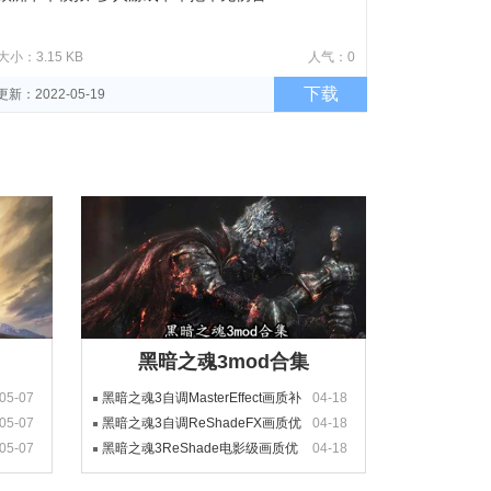
大小：3.15 KB
人气：0
下载
更新：2022-05-19
黑暗之魂3mod合集
05-07
黑暗之魂3自调MasterEffect画质补
04-18
05-07
丁
黑暗之魂3自调ReShadeFX画质优
04-18
05-07
化补丁
黑暗之魂3ReShade电影级画质优
04-18
化补丁