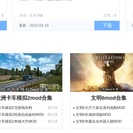
：0
大小：3.91 KB
人气：0
下载
更新：2022-05-19
洲卡车模拟2mod合集
文明6mod合集
卡车模拟2无限钱存档
05-19
文明6大尺寸真实系列地图MOD
卡车模拟2轮胎自由旋转MOD
05-19
文明6长城加强版MOD
卡车模拟2奔驰大巴MOD
05-19
文明6华夏抗击外国入侵MOD