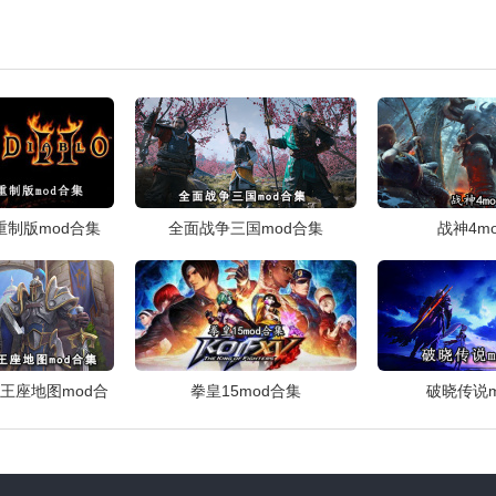
重制版mod合集
全面战争三国mod合集
战神4m
王座地图mod合
拳皇15mod合集
破晓传说m
集