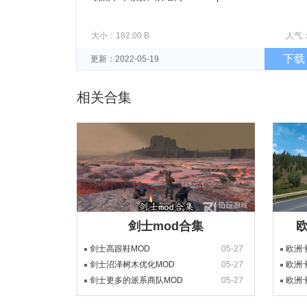
大小：182.00 B
人气
下载
更新：2022-05-19
相关合集
剑士mod合集
欧
剑士高跟鞋MOD
05-27
欧洲
剑士沼泽树木优化MOD
05-27
欧洲
剑士更多的派系商队MOD
05-27
欧洲