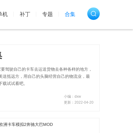
单机
补丁
专题
合集
集
家要驾驶自己的卡车去运送货物去各种各样的地方，
美送抵远方，用自己的头脑经营自己的物流业，最
下载试试看吧。
小编：dxw
更新：2022-04-20
欧洲卡车模拟2奔驰大巴MOD