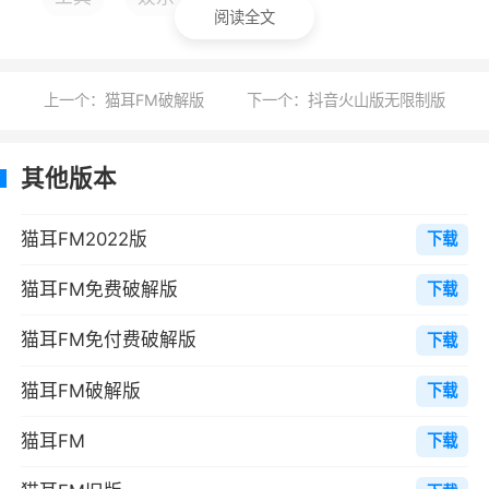
软件功能
阅读全文
「剧好听」
你追的小说和漫画在这里都有声音剧，关灯
上一个：猫耳FM破解版
下一个：抖音火山版无限制版
上床躺着慢慢听。纯爱、悬疑、灵异、少女、治
愈应有尽有。
其他版本
「陪你入睡」
猫耳FM2022版
下载
睡前时光，听着小姐姐或者男神的温柔声音
猫耳FM免费破解版
入睡； 深夜难眠，来一段催眠的雨声树林声降降
下载
火。
猫耳FM免付费破解版
下载
「经典必听」
猫耳FM破解版
下载
有选择困难？不怕。猫耳为你筛选出不容错
猫耳FM
下载
过的精品内容，七大分类精彩纷呈，总有一款适
合你。