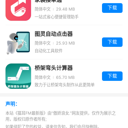
1、音频弹幕互动，听音频也能发弹幕
下载
简体中文
29.48 MB
一站式省心便捷管理助手
2、超多顶级声优，为你满足你对声音的幻
想
图灵自动点击器
3、各种各样的书都可以免费听!很多小说的
下载
简体中文
25.93 MB
内容都很有特色，让你也能有电视剧的震撼感
自动化工具软件
4、剧超好听你追的小说集和动漫漫画在这
桥架弯头计算器
儿都是有声音剧，熄灯发生关系平躺着渐渐地
下载
听。纯爱、悬疑推理、诡异、美少女、痊愈一应
简体中文
65.70 MB
致力于让桥架弯头制作从此更简单
俱全
小编评价
声明：
本站《猫耳FM最新版》由"傲娇浪女."网友提供，仅作为展示之
1、猫耳fm是一款可以让声控沉迷其中，无
用，版权归原作者所有;
法自拔的二次元声音分享站，又称为M站。一切
如果侵犯了您的权益，请来信告知，我们会尽快删除。