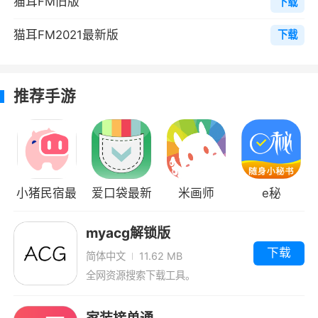
猫耳FM旧版
下载
「语音直播」
猫耳FM2021最新版
下载
汇集中日知名CV、二次元、段子手、催眠等
不同领域的大咖主播；开启语音连麦，和大咖互
推荐手游
动，用声音交友；做主播，被搭讪被打赏，从此
生活奔小康！
「随时随地」
排队堵车做家务时利用碎片时间听书充电，
小猪民宿最
爱口袋最新
米画师
e秘
鬼畜段子娱乐版块填充你的休闲时间，情感电台
新版
版
深夜鬼话承包你的后半夜。
myacg解锁版
下载
简体中文
11.62 MB
更多惊喜，等你发现
全网资源搜索下载工具。
软件特色
家装接单通