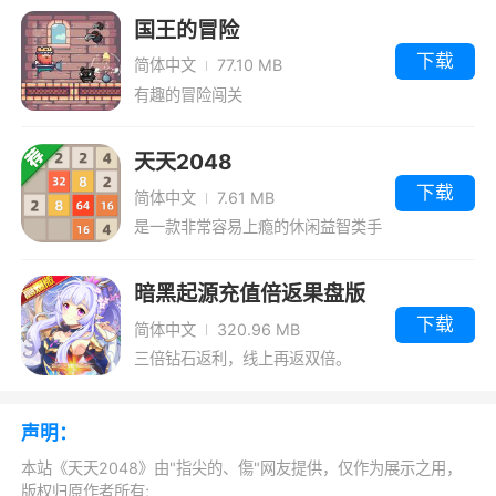
游戏特色
国王的冒险
1、复活＋无限撤销（UNDO），助你轻松玩
下载
简体中文
77.10 MB
出2048
有趣的冒险闯关
2、模式：4种游戏模式，从最简单的自由练
天天2048
习，到超级烧脑的65536开局，等等
下载
简体中文
7.61 MB
3、日排行、月排行和全球玩家总榜等你来
是一款非常容易上瘾的休闲益智类手
挑战
游
暗黑起源充值倍返果盘版
4、支持开局模式，从最简单的自由练习模
下载
简体中文
320.96 MB
式到超难自虐的65536开局
三倍钻石返利，线上再返双倍。
5、大容量在线排行高分数超乎你的想象
6、成就：日排行、月排行和全球玩家总
声明：
榜，与各路高手一起巅峰挑战
本站《天天2048》由"指尖的、傷"网友提供，仅作为展示之用，
版权归原作者所有;