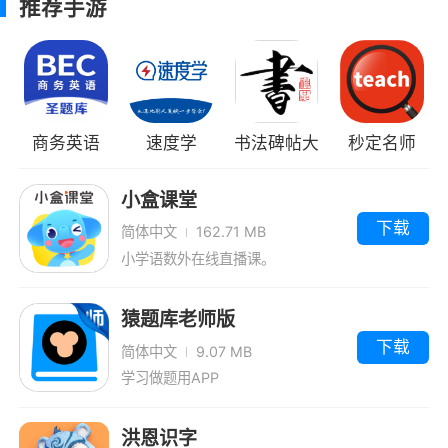
推荐手游
儿歌、动画、视频哦！
商务英语
速度学
书法碑帖大
秒定名师
BEC
全
小盒课堂
下载
简体中文
162.71 MB
小学语数外在线直播课。
猿题库老师版
下载
简体中文
9.07 MB
学习做题用APP
洪恩识字