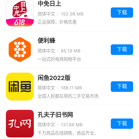
中免日上
1、商品价值还行，比如：一箱抽纸8包、5
下载
简体中文
192.98 MB
块肥皂、10个鸡蛋等等，其它的自测
正品保障，价格优惠
2、有着超多的优惠券在线，大家在下单之
便利蜂
前，先领券，就可以大省一笔
下载
简体中文
65.19 MB
3、使用白条购物，可以获得更多的优惠，
一站式的电商购物平台
还有大量的礼包可以领取使用
4、比价：您可以到家乐福、沃尔玛、国
闲鱼2022版
下载
美、苏宁等任何一家超市或者连锁店,只需对着商
简体中文
188.11 MB
品条形码轻按按钮即可实现和京东商城比价。让
全国人民都在用的二手交易市场
您购物更省钱
孔夫子旧书网
5、大家每次线上选购，都可以享受到超值
下载
简体中文
131.86 MB
的福利，能获得更多的佣金
千万商品在线销售，商品齐全。