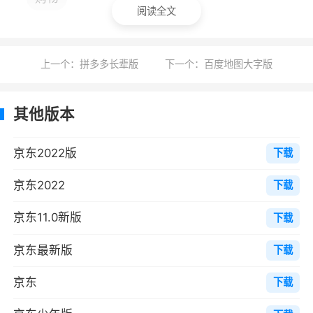
企业报销凭证，一个订单信息相匹配一张或多个
阅读全文
税票，不一样的物流配送中心传出的包囊出具不
一样的税票，税票会随每一次包囊一同传出。
上一个：拼多多长辈版
下一个：百度地图大字版
3-2、如何获得一般发票：提交订单时挑选
“普票（电子器件）”自助式开取，订单信息进行
其他版本
后，系统软件会全自动出具，用户可登录京东商
城个人帐户，在订单信息页-支付信息内容网页页
京东2022版
下载
面免费下载。发票是税局认同的合理收付款凭
证，具备售后服务消费者维权的法律认可，暂不
京东2022
下载
可以用以企业费用报销应用。本人用户挑选出具
京东11.0新版
下载
发票后没法获得本人仰头的一般纸版税票。
京东最新版
下载
软件功能
京东
下载
1.快速下单，找到自己喜欢的商品，可以直