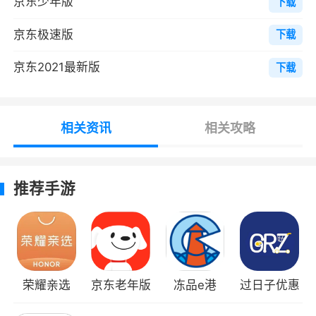
京东少年版
下载
接点击加入购物车和直接购买；
2.订单查询，购买以后就可以在自己的后台
京东极速版
下载
来查看，看商家有没有发货；
京东2021最新版
下载
3.代客下单，自己的账号你面没有多余的
钱，可以找好友和家人来帮你下单。
相关资讯
相关攻略
4.配送管理，购买的商品商家联系快递后，
就可以在自己的后台看到哦；
推荐手游
5.产品详情，每个界面都有自己的产品介
绍，界面没有介绍清楚的地方可以询问客服；
6.优质服务，界面上没有介绍详细的地方，
都可以在后台来询问客服人员。
荣耀亲选
京东老年版
冻品e港
过日子优惠
软件特色