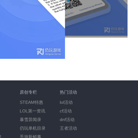
原创专栏
热门活动
STEAM特惠
lol活动
LOL第一资讯
cf活动
暴雪异闻录
dnf活动
仍玩单机目录
王者活动
榜
手游新鲜事