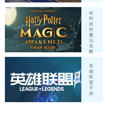
哈
利
波
特
魔
法
觉
醒
英
雄
联
盟
手
游