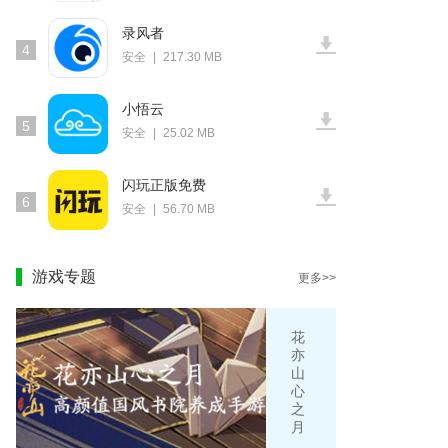
录风者
4
安全
|
217.30 MB
小悟云
5
安全
|
25.02 MB
闪玩正版免费
6
安全
|
56.70 MB
游戏专题
更多>>
花
亦
山
心
之
月