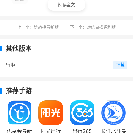
阅读全文
5、软件拥有在线预订机票的功能，用户可
以预订自己需要的机票
上一个：诊教授最新版
下一个：魅优直播福利版
小编评价
1、让你只需动动手指就能搞定这些麻烦事
其他版本
情。这么方便快捷的应用
行啊
下载
2、专为出差旅行的用户打造的行啊AP能够
让出行更加方便。这款软件可以为用户提供方便
实用的行程查询，在线预订机票、车票和酒店，
推荐手游
还有其他功能帮助用户及时掌握行程状态，是出
差旅行不可或缺的贴心帮手，还有更多功能等你
来体验
3、行程规划，出国手续办理等服务，为用
优享会最新
阳光出行
出行365
长江北斗最