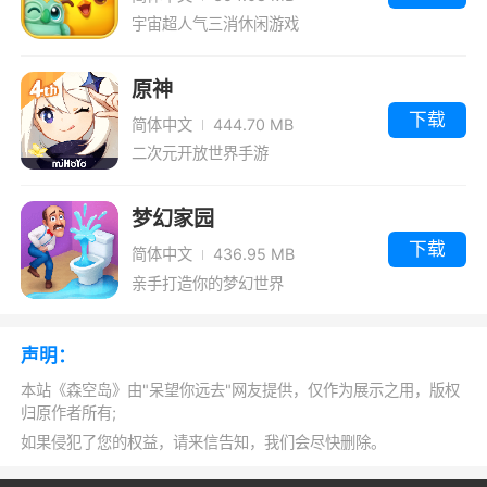
2、互动时，可以深入讨论很多问题，在很
宇宙超人气三消休闲游戏
多游戏关卡上有更好的讨论
3、用户能够软件了解最新的游戏资讯和动
原神
态更加方便
下载
简体中文
444.70 MB
二次元开放世界手游
4、您可以参与社区的各种活动，获得游戏
道具、游戏币等奖励，让您有更大的成就感
梦幻家园
5、全面的交流服务,为用户提供全面的游戏
下载
简体中文
436.95 MB
交流服务
亲手打造你的梦幻世界
小编评价
声明：
1、最重要的意义，莫过于与其他社区区分开
本站《森空岛》由"呆望你远去"网友提供，仅作为展示之用，版权
归原作者所有;
来，保持一个合理的距离，取其长避其短，能搞
如果侵犯了您的权益，请来信告知，我们会尽快删除。
出自己的特色最好