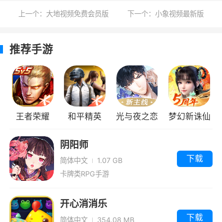
数据不符？
上一个：大地视频免费会员版
下一个：小象视频最新版
森空岛明日方舟角色数据存在一定延迟，请
以游戏实际数据为准。
推荐手游
4、每个通行证账号可以绑定几个角色？
每个通行证账号官方区服下只有一个1个角
色，可绑定10个bilibili服角色。
王者荣耀
和平精英
光与夜之恋
梦幻新诛仙
5、一个bilibili服角色可以绑定几次？
只能绑定一次。
阴阳师
下载
简体中文
1.07 GB
软件特色
卡牌类RPG手游
1、鹰角网络推出的游戏社区平台，官方打
开心消消乐
造，安全可靠
下载
简体中文
354.08 MB