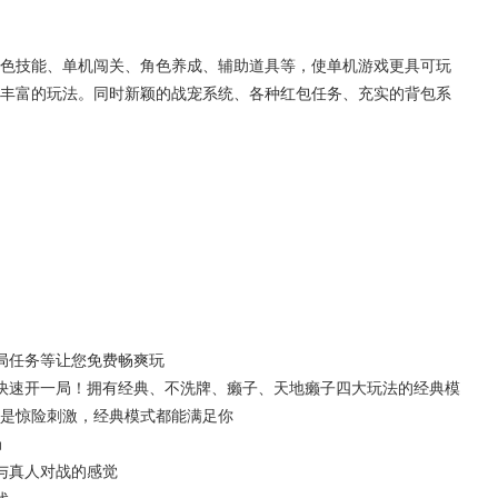
色技能、单机闯关、角色养成、辅助道具等，使单机游戏更具可玩
丰富的玩法。同时新颖的战宠系统、各种红包任务、充实的背包系
局任务等让您免费畅爽玩
快速开一局！拥有经典、不洗牌、癞子、天地癞子四大玩法的经典模
是惊险刺激，经典模式都能满足你
局
与真人对战的感觉