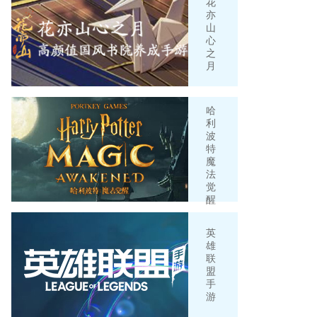
花
亦
山
心
之
月
哈
利
波
特
魔
法
觉
醒
英
雄
联
盟
手
游