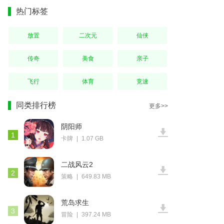
热门标签
放置
二次元
仙侠
传奇
美食
亲子
飞行
体育
竞速
同类排行榜
更多>>
阴阳师
1
卡牌
|
1.07 GB
二战风云2
2
策略
|
649.83 MB
荒岛求生
3
冒险
|
397.24 MB