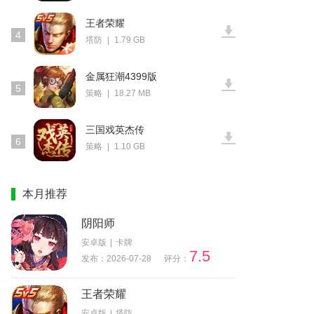
王者荣耀
4
塔防
|
1.79 GB
金属狂潮4399版
5
策略
|
18.27 MB
三国戏英杰传
6
策略
|
1.10 GB
本月推荐
阴阳师
安卓版
|
卡牌
7.5
发布：2026-07-28
评分：
王者荣耀
安卓版
|
塔防