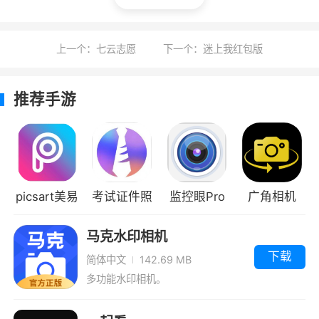
1、水印资源更新很快哦，都是免费推送，可
以多点不一样的尝试
上一个：七云志愿
下一个：迷上我红包版
2、只要你需要，手动去修改水印的尺寸也
可以实现，非常简单方便
推荐手游
更新日志
修复了一些bug
增加了新的使用功能
picsart美易
考试证件照
监控眼Pro
广角相机
正版
马克水印相机
下载
简体中文
142.69 MB
多功能水印相机。