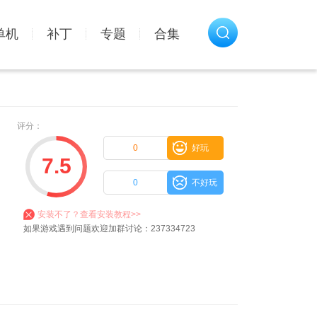
单机
补丁
专题
合集
评分：
0
好玩
7.5
0
不好玩
安装不了？查看安装教程>>
如果游戏遇到问题欢迎加群讨论：237334723