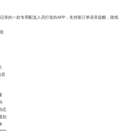
记录的一款专用配送人员打造的APP，支持新订单语音提醒，路线
息
能
信息
量
购
动态
规划
单