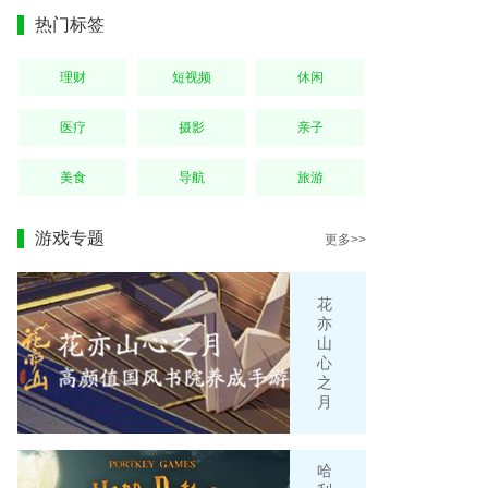
热门标签
理财
短视频
休闲
医疗
摄影
亲子
美食
导航
旅游
游戏专题
更多>>
花
亦
山
心
之
月
哈