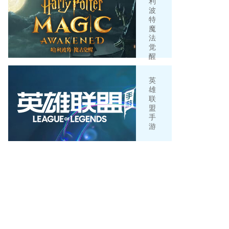
利
波
特
魔
法
觉
醒
英
雄
联
盟
手
游