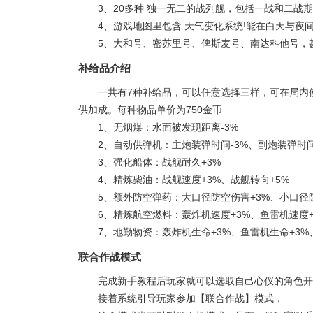
3、20多种 独一无二的战列舰，包括一战和二战
4、游戏地图里包含 天气变化系统!能在白天与夜间
5、大和号、密苏里号、俾斯麦号、南达科他号，甚
补给品介绍
一共有7种补给品，可以任意选择三样，可在局内
供加成。每种物品单价为750金币
1、无烟煤：水面被发现距离-3%
2、自动供弹机：主炮装弹时间-3%、副炮装弹时间
3、强化船体：战舰耐久+3%
4、精炼柴油：战舰速度+3%、战舰转向+5%
5、额外防空弹药：大口径防空伤害+3%、小口径
6、精炼航空燃料：轰炸机速度+3%、鱼雷机速度+
7、地勤物资：轰炸机生命+3%、鱼雷机生命+3%
联合作战模式
完成新手教程后玩家就可以选取自己心仪的角色开
接着系统引导玩家参加【联合作战】模式，