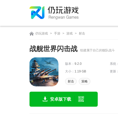
仍玩游戏
>
手游
>
游戏
>
射击
战舰世界闪击战
组建属于自己的舰队战斗
版本：
9.2.0
系统
大小：
1.19 GB
更新
射击
策略
安卓版下载