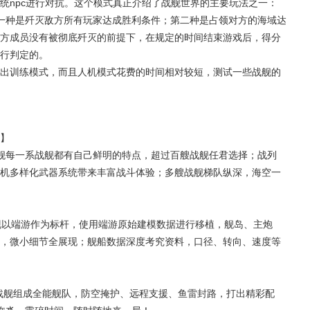
统npc进行对抗。这个模式真正介绍了战舰世界的主要玩法之一：
一种是歼灭敌方所有玩家达成胜利条件；第二种是占领对方的海域达
方成员没有被彻底歼灭的前提下，在规定的时间结束游戏后，得分
行判定的。
出训练模式，而且人机模式花费的时间相对较短，测试一些战舰的
】
舰每一系战舰都有自己鲜明的特点，超过百艘战舰任君选择；战列
机多样化武器系统带来丰富战斗体验；多艘战舰梯队纵深，海空一
】
质表现以端游作为标杆，使用端游原始建模数据进行移植，舰岛、主炮
，微小细节全展现；舰船数据深度考究资料，口径、转向、速度等
种战舰组成全能舰队，防空掩护、远程支援、鱼雷封路，打出精彩配