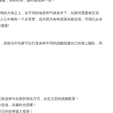
拖沓，零碎时间，随时随地来一局！
垠的大海之上，在不同的地形和气候条件下，玩家间需要相互协
人心中都有一个从军梦，也许因为各种原因未能实现，可我们从未
盛宴!
，游戏当中玩家可以打造各种不同的战舰组建自己的海上舰队，和
！
配装选择与全新的强化方式，自定义您的战舰配置！
垒登场，珍藏时光荣耀！
节日内容将驶入母港！