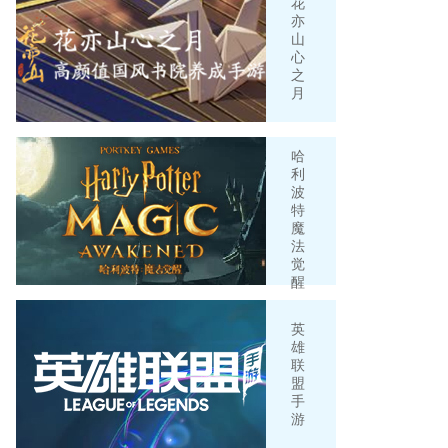
花
亦
山
心
之
月
哈
利
波
特
魔
法
觉
醒
英
雄
联
盟
手
游