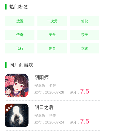
热门标签
放置
二次元
仙侠
传奇
美食
亲子
飞行
体育
竞速
同厂商游戏
阴阳师
安卓版
|
卡牌
7.5
发布：2026-07-28
评分：
明日之后
安卓版
|
动作
7.5
发布：2026-07-24
评分：