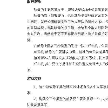
船种解析
航母的主要优势在于，能够纵观战场全貌并迅速果
航母的海上侦查能力，远比其他类型战舰更加有效
斗初期，就已经明确观测到了敌人舰队的所处方 位。
的重型战舰，都是航母的杀手锏，会给整个敌人舰队带
走向胜利。当然也千万不要忘记在战场上掩护并保护好
势。
在航母上配备三种类型的飞行中队：歼击机，鱼雷
鱼雷机-航母的主要进攻力量。精准的鱼雷发射几
俯冲轰炸机-可以完美摧毁敌人的防空系统，防水
歼击机-其主要任务是保护主舰和盟友免遭敌人的
攻。
游戏攻略
1、这个游戏除了其他玩家以外还有很多中立军事
家。
2、海陆空三个类型的部队要主要发展哪一个，小
陆就发展陆军。