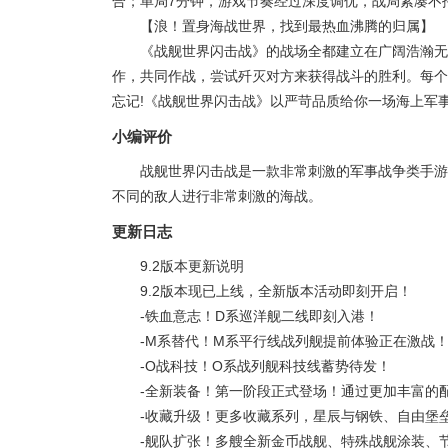
合；单局7分钟，游戏节奏经过深度调优，战局紧凑不
【浪！置身海战世界，找到最热血沸腾的归属】
《战舰世界闪击战》的战场全都建立在广阔浩瀚无
作，共同作战，尝试歼灭对方来获得战斗的胜利。每个
忘记!《战舰世界闪击战》以严苛品质给你一场海上军事
小编评价
战舰世界闪击战是一款非常刺激的军事战争类手游
不同的敌人进行非常刺激的海战。
更新日志
9.2版本更新说明
9.2版本现已上线，全新版本活动即刻开启！
-铁血意志！D系巡洋舰二线即刻入港！
-M系替代！M系平行线战列舰提前体验正在激战
-O战科技！O系战列舰科技线蓄势待发！
-全新装备！第一阶段正式登场！通过更加丰富的
-收藏升级！更多收藏系列，星辰与钢铁、自由堡
-舰队扩张！多艘全新金币战舰、特殊战舰涂装、