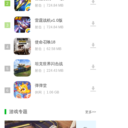
2
射击
|
724.84 MB
雷霆战机v1.0版
3
射击
|
724.84 MB
使命召唤18
4
射击
|
62.58 MB
坦克世界闪击战
5
射击
|
224.43 MB
弹弹堂
6
休闲
|
1.06 GB
游戏专题
更多>>