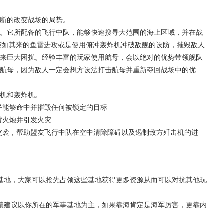
断的改变战场的局势。
。它所配备的飞行中队，能够快速搜寻大范围的海上区域，并在战
突如其来的鱼雷进攻或是使用俯冲轰炸机冲破敌舰的设防，摧毁敌人
来巨大困扰。经验丰富的玩家使用航母，会以绝对的优势带领舰队
航母，因为敌人一定会想方设法打击航母并重新夺回战场中的优
机和轰炸机。
乎能够命中并摧毁任何被锁定的目标
雷火炮并引发火灾
突袭，帮助盟友飞行中队在空中清除障碍以及遏制敌方歼击机的进
基地，大家可以抢先占领这些基地获得更多资源从而可以对抗其他玩
编建议以你所在的军事基地为主，如果靠海肯定是海军厉害，更靠内