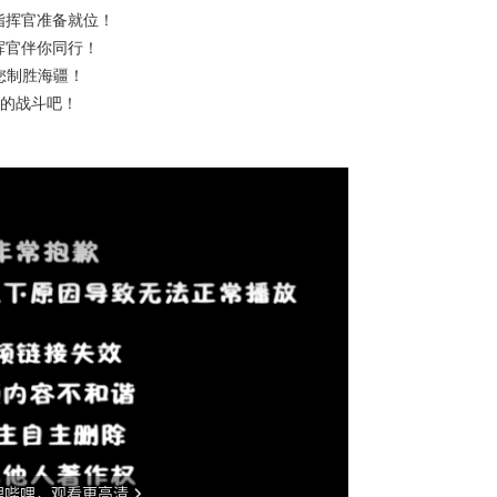
指挥官准备就位！
挥官伴你同行！
您制胜海疆！
的战斗吧！