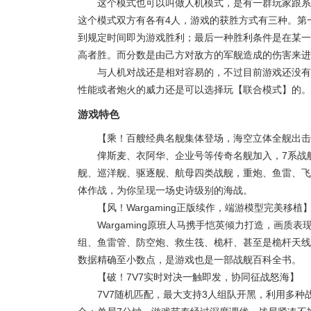
这个模式也可以叫做人机模式，是有一群玩家跟系
这个模式双方有各有4人，游戏的获胜方式有三种。第
到规定时间即为游戏胜利；最后一种胜利条件是在某一
高者胜。而分数是由己方对敌方的军舰造成的伤害来进
与人机对战还是相对容易的，不过目前游戏还没有
性能或者炮火的威力还是可以选择玩【联合模式】的。
游戏特色
【乘！百艘经典名舰集体登场，海空立体全舰出击
俾斯麦、衣阿华、企业号等传奇名舰加入，7系战
舰、巡洋舰、驱逐舰、航母四类战舰，重炮、鱼雷、飞
体作战，为你呈现一场史诗级别的海战。
【风！Wargaming正版续作，端游模型完美移植
Wargaming原班人马携手恺英倾力打造，画
组、鱼雷管、防空炮、救生筏、桅杆、甚至是桅杆天线
数据精确至小数点，是游戏也是一部战舰百科全书。
【破！7V7实时对决一触即发，协同征战怒海】
7V7随机匹配，最大支持3人组队开黑，利用多