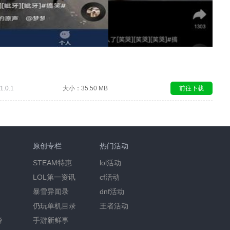
.0.1
大小：35.50 MB
前往下载
原创专栏
热门活动
STEAM特惠
lol活动
LOL第一资讯
cf活动
暴雪异闻录
dnf活动
仍玩单机目录
王者活动
榜
手游新鲜事