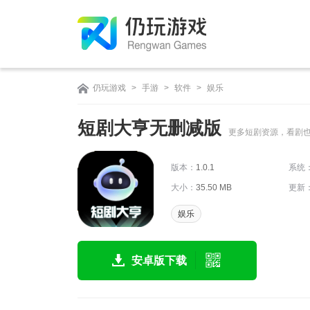
仍玩游戏
>
手游
>
软件
>
娱乐
短剧大亨无删减版
更多短剧资源，看剧
版本：
1.0.1
系统
大小：
35.50 MB
更新
娱乐
安卓版下载