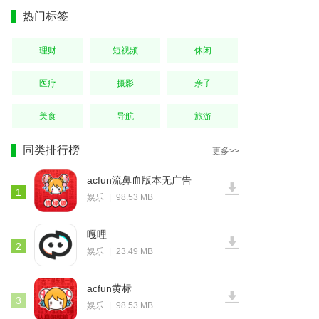
热门标签
理财
短视频
休闲
医疗
摄影
亲子
美食
导航
旅游
同类排行榜
更多>>
acfun流鼻血版本无广告
1
娱乐
|
98.53 MB
嘎哩
2
娱乐
|
23.49 MB
acfun黄标
3
娱乐
|
98.53 MB