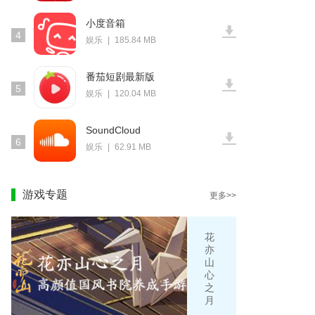
小度音箱
4
娱乐
|
185.84 MB
番茄短剧最新版
5
娱乐
|
120.04 MB
SoundCloud
6
娱乐
|
62.91 MB
游戏专题
更多>>
花
亦
山
心
之
月