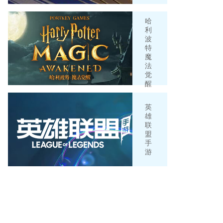
哈
利
波
特
魔
法
觉
醒
英
雄
联
盟
手
游