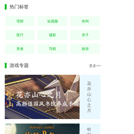
热门标签
理财
短视频
休闲
医疗
摄影
亲子
美食
导航
旅游
游戏专题
更多>>
花
亦
山
心
之
月
哈