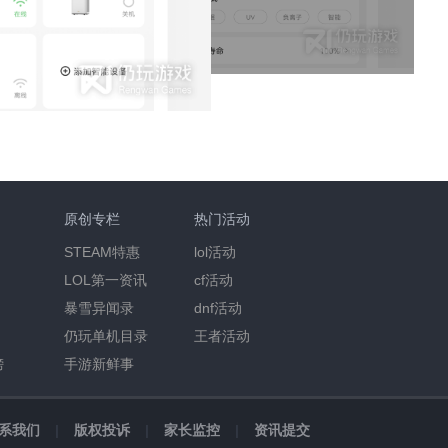
原创专栏
热门活动
STEAM特惠
lol活动
LOL第一资讯
cf活动
暴雪异闻录
dnf活动
仍玩单机目录
王者活动
榜
手游新鲜事
系我们
|
版权投诉
|
家长监控
|
资讯提交