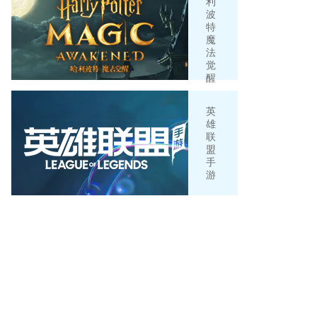
利
波
特
魔
法
觉
醒
英
雄
联
盟
手
游