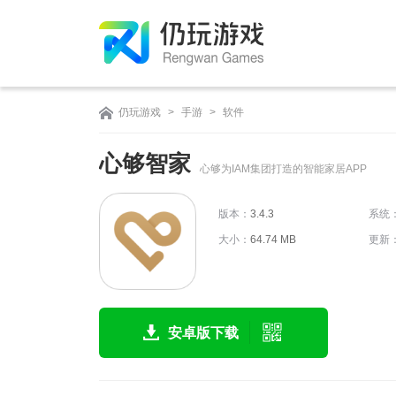
仍玩游戏
>
手游
>
软件
心够智家
心够为IAM集团打造的智能家居APP
版本：
3.4.3
系统
大小：
64.74 MB
更新
安卓版下载