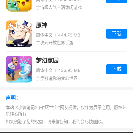
软件能够将用户记录下的工作笔记梳理出项目、
宇宙超人气三消休闲游戏
计划、资料等小分支，也能将学习笔记梳理出纲
要、重点、错题等小分支，或者是将日常生活的
原神
阅读笔记进行梳理，帮助用户能够更好地分解分
下载
简体中文
444.70 MB
析笔记
二次元开放世界手游
更新日志
梦幻家园
下载
简体中文
436.95 MB
. 适配 android 15，包括隐私权限。
亲手打造你的梦幻世界
. 升级所有 android 库版本。
声明：
本站《小筑笔记》由"厌世症i"网友提供，仅作为展示之用，版权归
原作者所有;
如果侵犯了您的权益，请来信告知，我们会尽快删除。