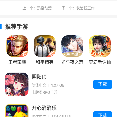
5、简便记事，一键语音、拍照、手绘、扫
上一个：迅播动漫
下一个：长治找工作
描
推荐手游
小编评价
1、采用的是树状结构，能够将一件事记录到
底，像树的枝干一样无限的延生。还能采用语
音、拍照、文字、手写等多种方式记录信息
王者荣耀
和平精英
光与夜之恋
梦幻新诛仙
2、小筑笔记，采用树形结构的记录方式，
阴阳师
让笔记记录、查看条理清晰，一目了然，帮助用
下载
户更快的理清思路。下载小筑笔记，记录生活、
简体中文
1.07 GB
卡牌类RPG手游
工作、学习中的重要事宜，方便又好用
3、它能够将用户日常记录下的工作笔记、
开心消消乐
学习笔记、阅读笔记等通过树形结构无限分层，
下载
简体中文
354.08 MB