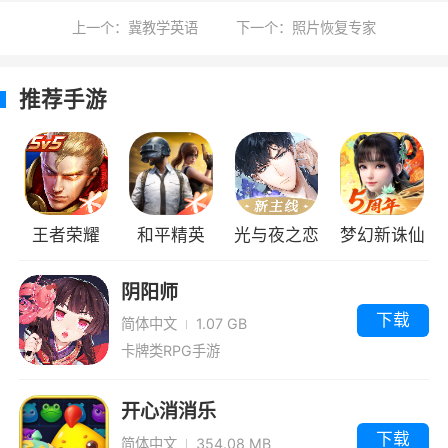
5、还有实时在线播放，各种舞蹈赛事都可
上一个：冀教学英语
下一个：照片恢复专家
以在线播放，看在线播放，拉丁自然也是有的
推荐手游
6、舞蹈类的新闻资讯的app软件，为你及时
推送关于舞蹈类的新闻资讯哦
小编评价
1、精雀赛事，一款专为各种舞蹈赛事打造的
王者荣耀
和平精英
光与夜之恋
梦幻新诛仙
手机软件，在这里你能了解最新的赛事资讯，在
阴阳师
这里有着你想看的赛事直播，精雀赛事，让你的
下载
生活变得更加精彩
简体中文
1.07 GB
卡牌类RPG手游
2、你可以了解全国各地大小赛事，不错过
每一次的比赛资讯，带给你全面的比赛帮助。软
开心消消乐
件为用户提供及时的数据信息，包括赛事报名时
下载
简体中文
354.08 MB