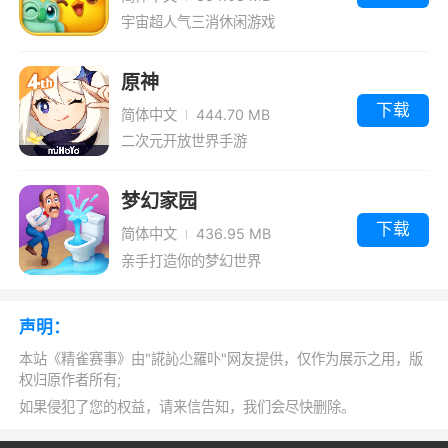
间，最好报名人数，还有专业的分析师为你提供
宇宙超人气三消休闲游戏
报名到比赛的方案
原神
3、精雀赛事将全国各地的赛事活动全部网
下载
简体中文
444.70 MB
罗，用户只需打开精雀赛事即可在线查看，观摩
二次元开放世界手游
学习
4、该平台不仅为你提供各种最新的赛事资
梦幻家园
讯，同时还能直接观看全国各地的比赛直播，更
下载
简体中文
436.95 MB
有专业的赛事分析和解说
亲手打造你的梦幻世界
5、为你分享最新的舞蹈资讯，及时为你推
送国内外最新的舞蹈比赛的新闻资讯哦，积极的
声明：
的通过比赛去展示自己努力的成果吧，如果你喜
本站《精雀赛事》由"誮訫尐羅卟"网友提供，仅作为展示之用，版
权归原作者所有;
欢跳舞的话就赶紧下载这款app吧
如果侵犯了您的权益，请来信告知，我们会尽快删除。
更新日志