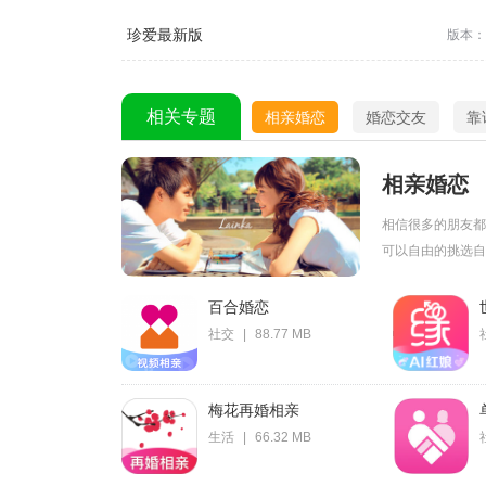
珍爱最新版
版本：9
相关专题
相亲婚恋
婚恋交友
靠
相亲婚恋
相信很多的朋友都
可以自由的挑选自己
百合婚恋
社交
|
88.77 MB
梅花再婚相亲
生活
|
66.32 MB