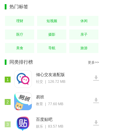
热门标签
理财
短视频
休闲
医疗
摄影
亲子
美食
导航
旅游
同类排行榜
更多>>
倾心交友速配版
1
社交
|
126.72 MB
易班
2
教育
|
77.60 MB
百度贴吧
3
娱乐
|
83.57 MB