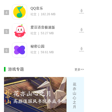
QQ音乐
4
社交
|
182.26 MB
爱豆语音极速版
5
社交
|
53.27 MB
秘密公园
6
社交
|
59.61 MB
游戏专题
更多>>
花
亦
山
心
之
月