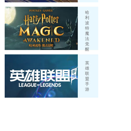
哈
利
波
特
魔
法
觉
醒
英
雄
联
盟
手
游