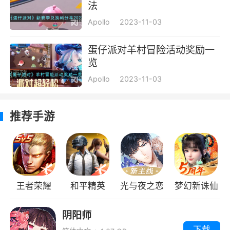
法
Apollo
2023-11-03
蛋仔派对羊村冒险活动奖励一
览
Apollo
2023-11-03
推荐手游
王者荣耀
和平精英
光与夜之恋
梦幻新诛仙
阴阳师
下载