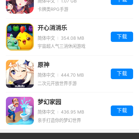
简体中文
1.07 GB
卡牌类RPG手游
开心消消乐
下载
简体中文
354.08 MB
宇宙超人气三消休闲游戏
原神
下载
简体中文
444.70 MB
二次元开放世界手游
梦幻家园
下载
简体中文
436.95 MB
亲手打造你的梦幻世界