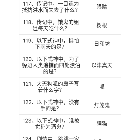
117、传记中，一目连为
眼睛
抵抗洪水而失去了什么？
118、传记中，饿鬼的姐
树根
姐每天吃什么？
119、以下式神中，惧怕
日和坊
下雨天的是？
120、以下式神中，为了
躲避人类追捕而四处漂泊
以津真天
的是？
121、大天狗呱的扇子写
呱
着什么字？
122、以下式神中，没有
灯笼鬼
手的是？
123、以下式神中，谁被
狸猫
觉称为酒鬼？
124、剧情中，跳跳一家