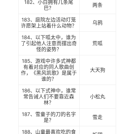
182、小白拥有几条尾
两条
巴？
183、庭院左边活动灯笼
乌鸦
许愿架上站着什么动物？
184、以下呱太中，谁为
了引起他人注意而摆出奇
荒呱
怪的姿势？
185、游戏中许多式神都
有着对应的同人歌曲创
大天狗
作，《黑风凯歌》是属于
谁的？
186、以下式神中，谁常
常告诫人们不要靠近森
小松丸
林？
187、雪童子的刀的名字
雪走
是？
188、山童最喜欢吃的食