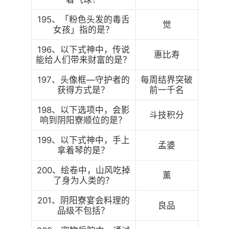
195、「粉色头发的毒舌
觉
女孩」指的是？
196、以下式神中，传说
惠比寿
能给人们带来财富的是？
197、头像框—守护者的
每周结界突破
获得方式是？
前一千名
198、以下选项中，会影
斗技积分
响到阴阳寮顺位的是？
199、以下式神中，手上
孟婆
拿着琴的是？
200、绘卷中，山风吃掉
薰
了身为人类的？
201、阴阳寮宴会料理的
良品
品级不包括？