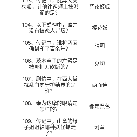
103、传记中，捉弄大天
狗呱，让他往两颊上抹淤
辉夜姬呱
泥的是？
104、以下式神中，谁并
樱花妖
没有被恋人背叛？
105、传记中，谁将两面
晴明
佛封印了百余年？
106、茨木童子的左臂是
鬼切
被哪把刀砍断的？
107、剧情中，在西大街
扰乱白虎守护结界的是
两面佛
谁？
108、奉为达摩的眼睛是
都是黑色
怎样的？
109、传记中，山童的绿
子姐姐被哪种妖怪抓走
河童
了？