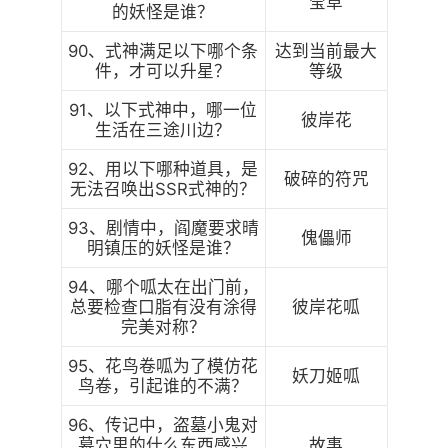
莹草
的妖怪是谁？
90、式神满足以下哪个条
达到当前最大
件，才可以升星？
等级
91、以下式神中，哪一位
彼岸花
生活在三途川边？
92、用以下哪种道具，是
破碎的符咒
无法召唤出SSR式神的？
93、剧情中，阎魔要求晴
傀儡师
明镇压的妖怪是谁？
94、哪个呱太在出门前，
总要检查口脂有没有涂得
彼岸花呱
完美对称？
95、花鸟卷呱为了模仿花
妖刀姬呱
鸟卷，引起谁的不满？
96、传记中，盗墓小鬼对
墓穴里的什么东西感兴
故事