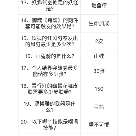
13、妖狐试图掳走的妖怪
鲤鱼精
是?
14、御魂【薙魂】的两件
生命加成
套可能触发的效果是?
15、妖狐的狂风刃卷发出
2次
的风刃最少是多少次?
16、山兔骑的是什么?
山蛙
17、个人结界突破劵最多
30张
能储存多少张?
18、青行灯的幽蝶花舞皮
150
肤需要多少皮肤卷?
19、源博雅的武器是什
弓箭
么?
20、以下哪个技能是嘲讽
坚不可摧
技能?