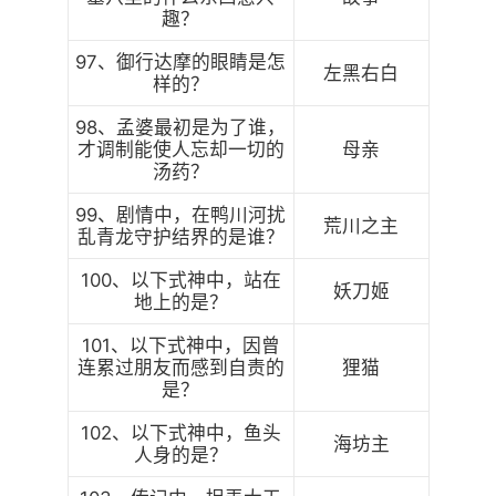
趣？
97、御行达摩的眼睛是怎
左黑右白
样的？
98、孟婆最初是为了谁，
才调制能使人忘却一切的
母亲
汤药？
99、剧情中，在鸭川河扰
荒川之主
乱青龙守护结界的是谁？
100、以下式神中，站在
妖刀姬
地上的是？
101、以下式神中，因曾
连累过朋友而感到自责的
狸猫
是？
102、以下式神中，鱼头
海坊主
人身的是？