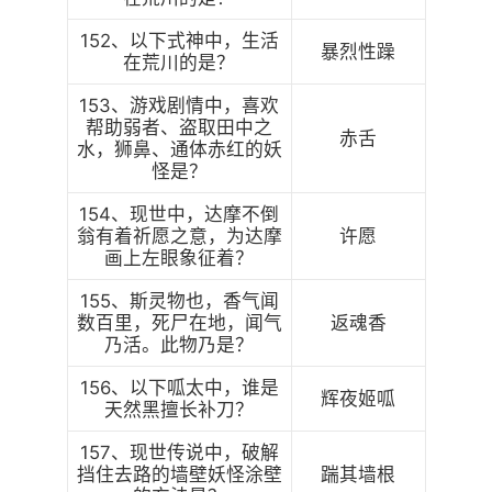
152、以下式神中，生活
暴烈性躁
在荒川的是？
153、游戏剧情中，喜欢
帮助弱者、盗取田中之
赤舌
水，狮鼻、通体赤红的妖
怪是？
154、现世中，达摩不倒
翁有着祈愿之意，为达摩
许愿
画上左眼象征着？
155、斯灵物也，香气闻
数百里，死尸在地，闻气
返魂香
乃活。此物乃是？
156、以下呱太中，谁是
辉夜姬呱
天然黑擅长补刀？
157、现世传说中，破解
挡住去路的墙壁妖怪涂壁
踹其墙根