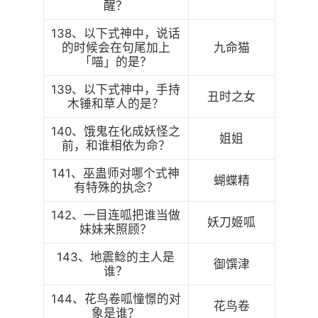
醒？
138、以下式神中，说话
的时候会在句尾加上
九命猫
「喵」的是？
139、以下式神中，手持
丑时之女
木锤和草人的是？
140、饿鬼在化成妖怪之
姐姐
前，和谁相依为命？
141、巫蛊师对哪个式神
蝴蝶精
有特殊的执念？
142、一目连呱把谁当做
妖刀姬呱
妹妹来照顾？
143、地震鲶的主人是
御馔津
谁？
144、花鸟卷呱憧憬的对
花鸟卷
象是谁？