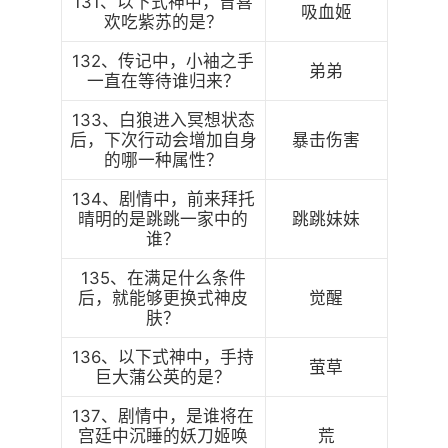
131、以下式神中，曾喜
吸血姬
欢吃紫苏的是？
132、传记中，小袖之手
弟弟
一直在等待谁归来？
133、白狼进入冥想状态
后，下次行动会增加自身
暴击伤害
的哪一种属性？
134、剧情中，前来拜托
晴明的是跳跳一家中的
跳跳妹妹
谁？
135、在满足什么条件
后，就能够更换式神皮
觉醒
肤？
136、以下式神中，手持
萤草
巨大蒲公英的是？
137、剧情中，是谁将在
宫廷中沉睡的妖刀姬唤
荒