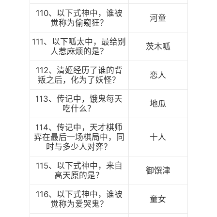
110、以下式神中，谁被
河童
觉称为偷窥狂？
111、以下呱太中，最给别
茨木呱
人惹麻烦的是？
112、清姬经历了谁的背
恋人
叛之后，化为了妖怪？
113、传记中，饿鬼每天
地瓜
吃什么？
114、传记中，天才棋师
弈在最后一场棋局中，同
十人
时与多少人对弈？
115、以下式神中，来自
御馔津
高天原的是？
116、以下式神中，谁被
童女
觉称为爱哭鬼？