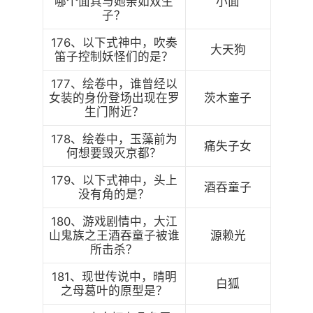
哪个面具与她亲如双生
小面
子？
176、以下式神中，吹奏
大天狗
笛子控制妖怪们的是？
177、绘卷中，谁曾经以
女装的身份登场出现在罗
茨木童子
生门附近？
178、绘卷中，玉藻前为
痛失子女
何想要毁灭京都？
179、以下式神中，头上
酒吞童子
没有角的是？
180、游戏剧情中，大江
山鬼族之王酒吞童子被谁
源赖光
所击杀？
181、现世传说中，晴明
白狐
之母葛叶的原型是？