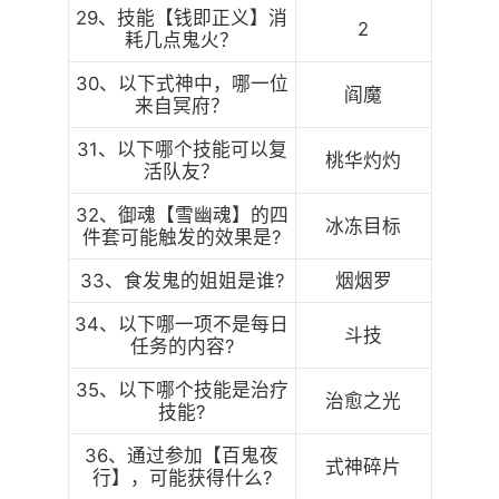
29、技能【钱即正义】消
2
耗几点鬼火？
30、以下式神中，哪一位
阎魔
来自冥府？
31、以下哪个技能可以复
桃华灼灼
活队友？
32、御魂【雪幽魂】的四
冰冻目标
件套可能触发的效果是?
33、食发鬼的姐姐是谁?
烟烟罗
34、以下哪一项不是每日
斗技
任务的内容?
35、以下哪个技能是治疗
治愈之光
技能?
36、通过参加【百鬼夜
式神碎片
行】，可能获得什么?