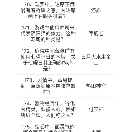
170、现实中，达摩不倒
翁有着祈愿之意，为达摩
还愿
画上右眼象征着？
171、游戏中使用寿司来
代表阴阳师的体力，这种
军舰卷
寿司的种类是？
172、庭院中地藏像前有
使用七曜记日的木牌，关
日月火水木金
于七曜日其正确的排序
土
是？
173、剧情中，童男提
到，草薙剑原本应该存放
热田神宫
在？
174、器物经百年，得化
为精灵，诓骗人心，例如
付丧神
唐纸伞妖，人们称之为？
175、绘卷中，面灵气的