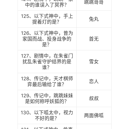
跳跳哥哥
中的谁误入了冥界？
125、以下式神中，手上
兔丸
提着灯的是？
126、以下式神中，曾为
家国而战、投身战争的
首无
是？
127、剧情中，在朱雀门
扰乱朱雀守护结界的是
雪女
谁？
128、传记中，天才棋师
恋人
弈最后输给了谁？
129、传记中，跳跳妹妹
叔叔
是如何称呼妖狐的？
130、以下呱太中，视力
两面佛呱
不好的是？