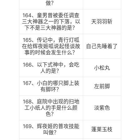
做？
164、童男曾被委任调查
三大神器之一的下落，以
天羽羽斩
下不是三大神器的是？
165、传记中，青行灯呱
在给辉夜姬呱说起怪谈故
自己先睡着了
事的时候会发生什么？
166、以下式神中，会吃
小松丸
人的是？
167、小白的哪只脚上装
左前脚
有脚环？
168、庭院中出现的扫地
工小纸人的手是什么颜
淡紫色
色？
169、辉夜姬的普攻技能
蓬莱玉枝
叫做？