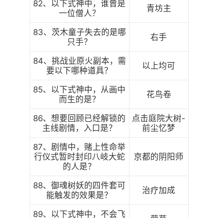
82、以下式神中，谁曾是
青坊主
一位僧人？
83、茨木童子失去的是哪
右手
只手？
84、挑战业原火副本，需
以上均可
要以下哪种道具？
85、以下式神中，从画中
花鸟卷
而生的是？
86、想要回顾已经解锁的
点击庭院大树-
主线剧情，入口是？
前尘忆梦
87、剧情中，赌上性命举
行仪式暂时封印八岐大蛇
京都的阴阳师
的人是？
88、御魂树妖的四件套可
治疗加成
能触发的效果是？
89、以下式神中，不会飞