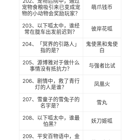
202、宠物后院中，通过
宠物食粮吸引来已变成宠
萌爪钱币
物的小动物会奖励玩家？
203、以下呱太中，谁经
彼岸花呱
常在胧车出发前迟到？
204、「冥界的引路人」
鬼使黑和鬼使
指的是？
白
205、源博雅对于做什么
与强者比试
事情没有抵抗力？
206、剧情中，救了青行
凤凰火
灯的人是谁？
207、雪童子的雪兔子的
雪丸
名字是？
208、以下呱太中，谁最
妖刀姬呱
怕黑？
209、平安百物语中，金