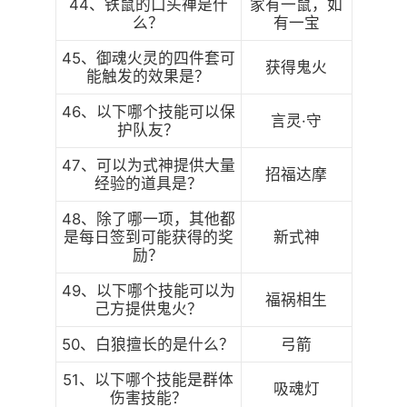
44、铁鼠的口头禅是什
家有一鼠，如
么？
有一宝
45、御魂火灵的四件套可
获得鬼火
能触发的效果是？
46、以下哪个技能可以保
言灵·守
护队友？
47、可以为式神提供大量
招福达摩
经验的道具是？
48、除了哪一项，其他都
是每日签到可能获得的奖
新式神
励？
49、以下哪个技能可以为
福祸相生
己方提供鬼火？
50、白狼擅长的是什么？
弓箭
51、以下哪个技能是群体
吸魂灯
伤害技能？