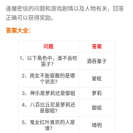
逢魔密信的问题和游戏剧情以及人物有关，回答
正确可以获得奖励。
答案大全：
问题
答案
1、以下角色中，谁不会吹
酒吞童子
笛子？
2、雨女不能驱散的是哪
晕眩
个状态?
3、神乐是萝莉还是御姐
萝莉
4、八百比丘尼是萝莉还
御姐
是御姐?
5、鬼女红叶喜欢的人是
晴明
谁?