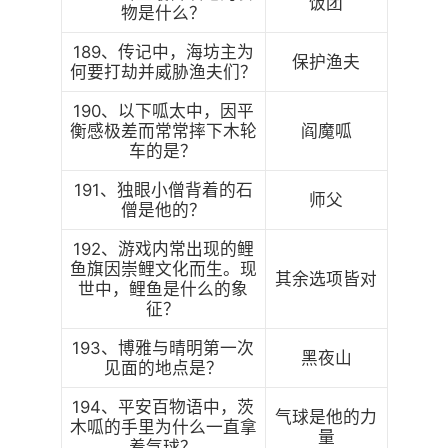
饭团
物是什么？
189、传记中，海坊主为
保护渔夫
何要打劫并威胁渔夫们？
190、以下呱太中，因平
衡感极差而常常摔下木轮
阎魔呱
车的是？
191、独眼小僧背着的石
师父
僧是他的？
192、游戏内常出现的鲤
鱼旗因崇鲤文化而生。现
其余选项皆对
世中，鲤鱼是什么的象
征？
193、博雅与晴明第一次
黑夜山
见面的地点是？
194、平安百物语中，茨
气球是他的力
木呱的手里为什么一直拿
量
着气球？