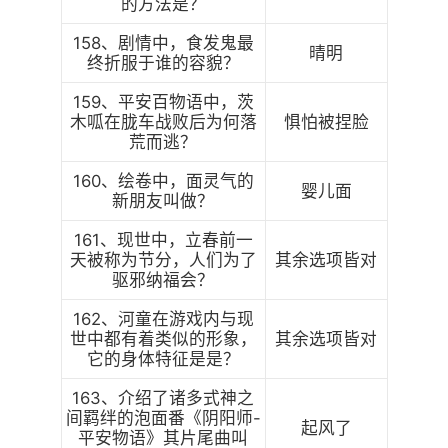
的方法是？
158、剧情中，食发鬼最
晴明
终折服于谁的容貌？
159、平安百物语中，茨
木呱在胧车战败后为何落
惧怕被捏脸
荒而逃？
160、绘卷中，面灵气的
婴儿面
新朋友叫做？
161、现世中，立春前一
天被称为节分，人们为了
其余选项皆对
驱邪纳福会？
162、河童在游戏内与现
世中都有着类似的形象，
其余选项皆对
它的身体特征是是？
163、介绍了诸多式神之
间羁绊的泡面番《阴阳师-
起风了
平安物语》其片尾曲叫