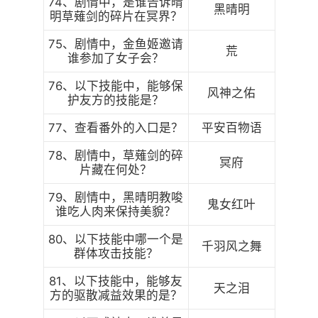
74、剧情中，是谁告诉晴
黑晴明
明草薙剑的碎片在冥界？
75、剧情中，金鱼姬邀请
荒
谁参加了女子会？
76、以下技能中，能够保
风神之佑
护友方的技能是？
77、查看番外的入口是？
平安百物语
78、剧情中，草薙剑的碎
冥府
片藏在何处？
79、剧情中，黑晴明教唆
鬼女红叶
谁吃人肉来保持美貌？
80、以下技能中哪一个是
千羽风之舞
群体攻击技能？
81、以下技能中，能够友
天之泪
方的驱散减益效果的是？