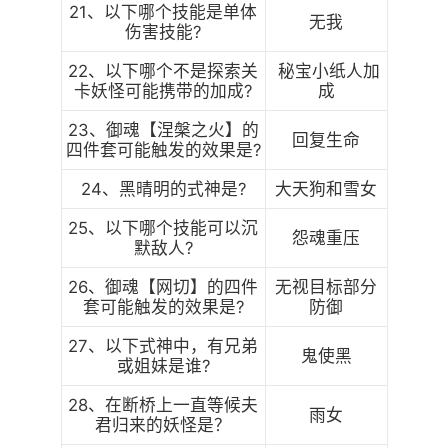
21、以下哪个技能是单体
无我
伤害技能?
22、以下哪个不是探索关
秘宝小纸人加
卡妖怪可能携带的加成?
成
23、御魂【涅槃之火】的
回复生命
四件套可能触发的效果是?
24、黑晴明的式神是?
大天狗和雪女
25、以下哪个技能可以沉
怨魂重压
默敌人?
26、御魂【网切】的四件
无视目标部分
套可能触发的效果是?
防御
27、以下式神中，有兄弟
鬼使黑
或姐妹是谁?
28、在断桥上一直等候夫
雨女
君归来的妖怪是？