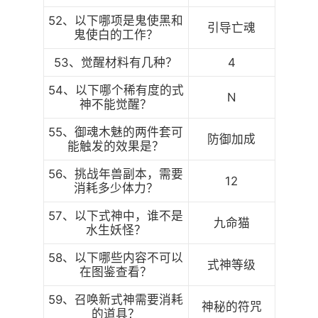
52、以下哪项是鬼使黑和
引导亡魂
鬼使白的工作？
53、觉醒材料有几种？
4
54、以下哪个稀有度的式
N
神不能觉醒？
55、御魂木魅的两件套可
防御加成
能触发的效果是？
56、挑战年兽副本，需要
12
消耗多少体力？
57、以下式神中，谁不是
九命猫
水生妖怪？
58、以下哪些内容不可以
式神等级
在图鉴查看？
59、召唤新式神需要消耗
神秘的符咒
的道具？