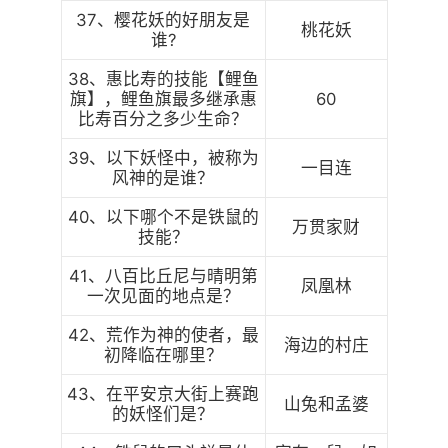
37、樱花妖的好朋友是
桃花妖
谁?
38、惠比寿的技能【鲤鱼
旗】，鲤鱼旗最多继承惠
60
比寿百分之多少生命？
39、以下妖怪中，被称为
一目连
风神的是谁？
40、以下哪个不是铁鼠的
万贯家财
技能？
41、八百比丘尼与晴明第
凤凰林
一次见面的地点是？
42、荒作为神的使者，最
海边的村庄
初降临在哪里？
43、在平安京大街上赛跑
山兔和孟婆
的妖怪们是？