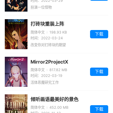
时间：2022-03-29
扮演一位怪物
打砖块重装上阵
简体中文
198.93 KB
下载
时间：2022-03-24
改变你对打砖块的期望
Mirror2ProjectX
简体中文
817.82 MB
下载
时间：2022-03-19
活体恶魔研究工作
倾听画语最美好的景色
简体中文
452.00 MB
下载