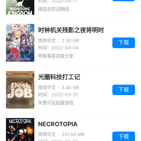
时间：2022-04-11
建造史前动物园
时钟机关残影之夜将明时
简体中文
2.30 GB
下载
时间：2022-04-04
特殊事案调査分室
光圈科技打工记
简体中文
3.40 GB
下载
时间：2022-03-31
免费可玩短篇游戏
NECROTOPIA
简体中文
241.00 MB
下载