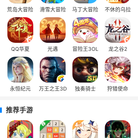
进阶需满足一定的宠物等级。宠物属性的资质影
荒岛大冒险
滑雪大冒险
马丁大冒险
不休的乌拉
响宠物属性（升级、进阶和阵法属性），其资质
拉
越高，属性越高，资质评级为S、A、B、C、D五
种类型，资质总评级为所有资质的总效果评级。
QQ华夏
光遇
冒险王3OL
龙之谷2
宠物可培养的资质条目最多为4条，进阶等
级越高，可培养的资质条目越多。每只宠物都拥
有特有天赋效果和通用属性效果，宠物特有天赋
效果具有唯一性。宠物的属性天赋分为暗淡、坚
永恒纪元
万王之王3D
独奏骑士
狩猎使命
毅、闪耀、混沌和神圣。其中，每种类型的属性
有多个属性值，但同类型的属性仅能洗练出一
条。
推荐手游
天赋已洗练的属性可进行锁定，锁定的属性
品质等级和锁定数量越多，锁定消耗的钻石量越