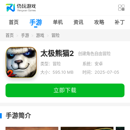
手游
首页
单机
资讯
攻略
补丁
首页
手游
游戏
冒险
太极熊猫2
创建角色自由冒险
类型：冒险
系统：安卓
大小：595.10 MB
时间：2025-07-05
立即下载
手游简介