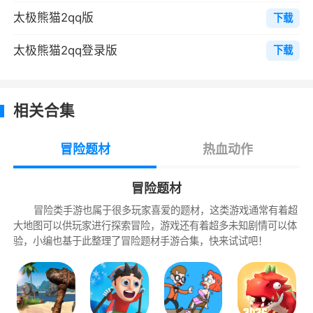
梦魇之神灵体诞生，他觊觎着伊瓦兰斯大陆
太极熊猫2qq版
下载
的灵气，为夺取伊瓦兰斯大陆，而将大先知艾
太极熊猫2qq登录版
下载
伦，封入了无限的时间轮回之中，并利用珈蓝为
其达到目的。
熊猫潘达误入伊瓦兰斯大陆，族人为寻找
相关合集
他，而开始新的伊瓦兰斯大陆之旅。珈蓝失败，
梦魇之神受到重创，穿越回300年前养精蓄锐。
冒险题材
热血动作
宠物系统
冒险题材
冒险类手游也属于很多玩家喜爱的题材，这类游戏通常有着超
宠物分为多种类型和星级，不同类型的宠物
大地图可以供玩家进行探索冒险，游戏还有着超多未知剧情可以体
属性偏向不同。玩家通过消耗特有宠物食物，可
验，小编也基于此整理了冒险题材手游合集，快来试试吧！
对宠物升级操作，宠物等级越高，属性越强。
玩家通过消耗宠物、进阶丹和金币，可对宠
物进阶，进阶后的宠物获得更强力属性，但宠物