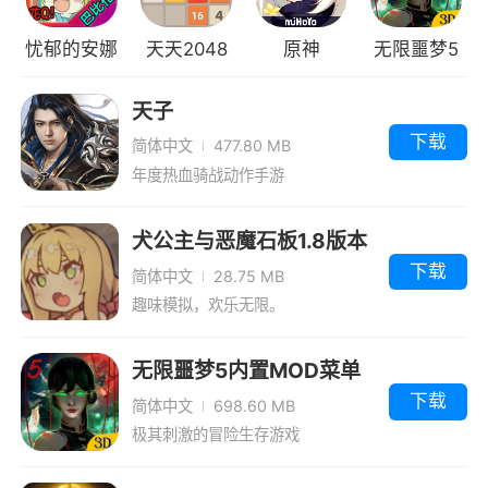
高（已洗练出的特有天赋效果无需锁定）。
忧郁的安娜
天天2048
原神
无限噩梦5
阵法孔需玩家上阵宠物，不同类型的阵法孔
属性加成效果不同。宠物等级和进阶等级越高，
汉化版
内置FF菜单
天子
阵法属性加成效果越高，同时资质也影响阵法属
版
下载
简体中文
477.80 MB
性。
年度热血骑战动作手游
每隔一段时间，部分宠物将刷新在野外场景
中，玩家通过消耗化灵石，可提高与该宠物的好
犬公主与恶魔石板1.8版本
感度，好感度越高，抓宠成功几率越高。
下载
简体中文
28.75 MB
趣味模拟，欢乐无限。
玩家通过消耗项圈，有概率成功抓取宠物藏
宝，宠物藏宝可用于交易行交易，项圈可略微提
无限噩梦5内置MOD菜单
高抓宠成功率。
版
下载
简体中文
698.60 MB
极其刺激的冒险生存游戏
快速升级攻略