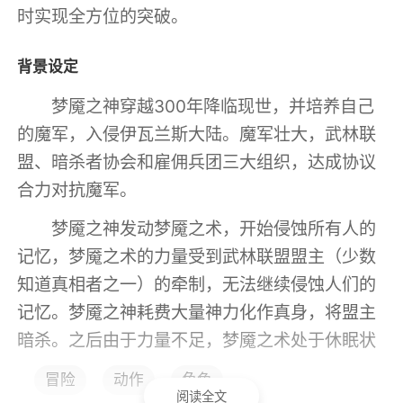
时实现全方位的突破。
背景设定
梦魇之神穿越300年降临现世，并培养自己
的魔军，入侵伊瓦兰斯大陆。魔军壮大，武林联
盟、暗杀者协会和雇佣兵团三大组织，达成协议
合力对抗魔军。
梦魇之神发动梦魇之术，开始侵蚀所有人的
记忆，梦魇之术的力量受到武林联盟盟主（少数
知道真相者之一）的牵制，无法继续侵蚀人们的
记忆。梦魇之神耗费大量神力化作真身，将盟主
暗杀。之后由于力量不足，梦魇之术处于休眠状
态，梦魇之神派出使者作为引导者，混入正义
冒险
动作
角色
方，企图用错误的引导手段，暂且替梦魇之术保
阅读全文