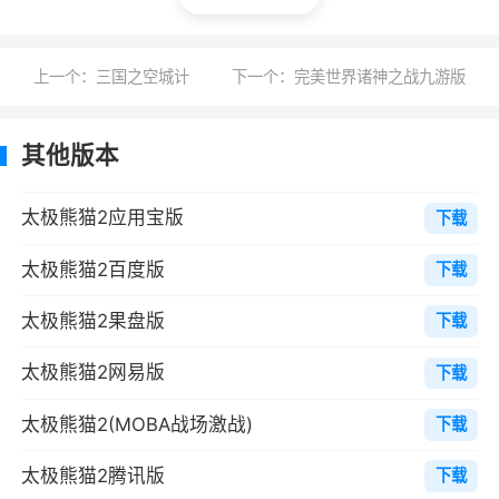
存实力。
玩家招募各组织英雄组为一个战队，在索拉
上一个：三国之空城计
下一个：完美世界诸神之战九游版
的引导下，开始对魔军进行讨伐，歼灭了魔军3
位大将军之后，由于梦魇之力的影响和索拉的误
其他版本
导，玩家把暗杀者协会的首领，当成了魔军的间
隙，并把其逼上了绝路。为了让玩家醒悟，暗杀
太极熊猫2应用宝版
下载
者首领牺牲了自己。之后玩家开始调查这一系列
太极熊猫2百度版
下载
事件，转而向真相之路迈进。
太极熊猫2果盘版
下载
玩家最后消灭了七魔将军，打败了梦魇之
神，但要破除梦魇之力，则需熊猫一族施展太极
太极熊猫2网易版
下载
禁术，最终梦魇被破除，熊猫一族也被放逐，伊
太极熊猫2(MOBA战场激战)
下载
瓦兰斯大陆的人们，也都失去了对熊猫一族的记
忆，太极技也从此失传。
太极熊猫2腾讯版
下载