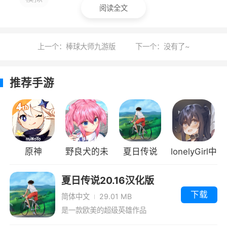
险对决，在新的剧情中进行冒险
阅读全文
2、游戏玩法精彩刺激，玩家可以自由创作
各种物品，超大世界自由探索
上一个：棒球大师九游版
下一个：没有了~
推荐手游
原神
野良犬的未
夏日传说
lonelyGirl中
婚妻re汉化
（附全人物
文版
夏日传说20.16汉化版
版
攻略）
下载
简体中文
29.01 MB
是一款欧美的超级英雄作品