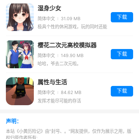
湿身少女
下载
简体中文
31.09 MB
极具个性的休闲游戏，玩的同时还能
看得过瘾
樱花二次元高校模拟器
下载
简体中文
149.90 MB
哈哈，爷去二次元啦。
属性与生活
下载
简体中文
84.62 MB
发挥才能尽可能的存活
声明：
本站《小黄历险记》由"封号、。"网友提供，仅作为展示之用，版
权归原作者所有;