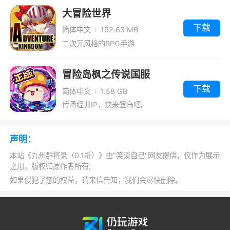
大冒险世界
下载
简体中文
192.63 MB
二次元风格的RPG手游
冒险岛枫之传说国服
下载
简体中文
1.58 GB
传承经典IP，快来登岛吧。
声明：
本站《九州群将录（0.1折）》由"笑谈自己"网友提供，仅作为展示
之用，版权归原作者所有;
如果侵犯了您的权益，请来信告知，我们会尽快删除。