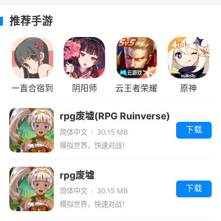
推荐手游
小编评价
1、浪漫的情缘系统，你有机会在这个唯美精
彩的武侠世界结识到自己武侠伴侣，与其组成一
对恩爱的侠侣
一直合宿到
阴阳师
云王者荣耀
原神
2、玩家将要在多元化的仙侠世界中自由的
进行挑战冒险，自由的选择自己的成长路线，尽
早上汉化最
rpg废墟(RPG Ruinverse)
情的去进行战斗试炼
新版
下载
简体中文
30.15 MB
模拟世界，快速对战！
rpg废墟
下载
简体中文
30.15 MB
模拟世界，快速对战！