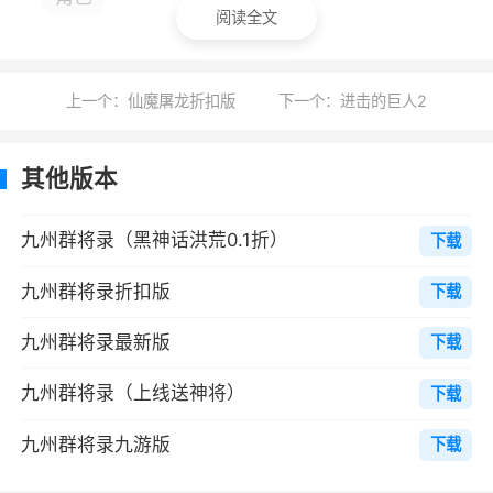
阅读全文
1、三界战斗激斗不断，冒险闯关修仙无敌，
纵横天下邂逅不同的爱情
上一个：仙魔屠龙折扣版
下一个：进击的巨人2
2、技能随着武将的提升而变化，是墨守成
规还是破旧立新 ，搭配出自己的专属技能合
其他版本
3、几百种炫酷的武将技能，特效炸裂
九州群将录（黑神话洪荒0.1折）
下载
4、极品战斗打击：神秘的仙侠世界，打造
最佳的战斗效果，顶级特效渲染真实华丽打击感
九州群将录折扣版
下载
5、史诗的三国的较量，让你们来拥有超爽
九州群将录最新版
下载
的对决情怀，在这里来成就你们的一番伟业
九州群将录（上线送神将）
下载
6、社交互动：游戏中有多种社交互动方
式，玩家可以与其他玩家进行交流，或者加入公
九州群将录九游版
下载
会来共同完成任务