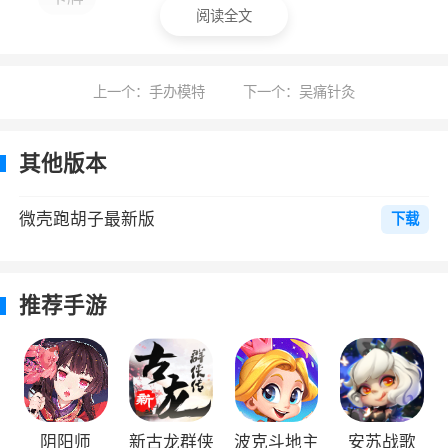
2、精美的游戏界面，独创的游戏玩法趣味
阅读全文
刺激，超级流畅舒适的互动网络，简单、方便、
有趣的操作，让您有一个很好的体验
上一个：手办模特
下一个：吴痛针灸
3、支持创建朋友的房间，和朋友在线免费
的房子在线免费玩，多人在线一起玩，棋牌好玩
其他版本
4、有的很多的同城玩家可以让玩家在这里
微壳跑胡子最新版
下载
快速的进行游戏，随时随地都能玩到与家乡相同
玩法的棋牌模式
5、美丽的画面：扑克牌需要视觉享受
推荐手游
6、您还可以自定义玩家形象，您可以自由
上传照片，体验最正宗的棋牌体验，游戏覆盖全
国各地
阴阳师
新古龙群侠
波克斗地主
安苏战歌