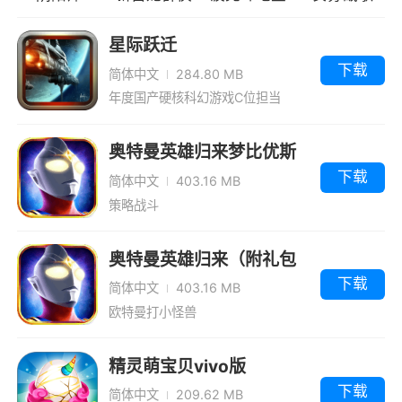
小编评价
传
连炸版
星际跃迁
1、微壳跑胡子，玩法丰富，变化多样，刺激
下载
简体中文
284.80 MB
爆棚，一局暴富等着您！微壳跑胡子采用湖南常
年度国产硬核科幻游戏C位担当
德地区全名堂规则，红，黑，对对，18大，18小
各种番数名堂，非常经典。还有独特玩家撮合机
奥特曼英雄归来梦比优斯
制，万人老乡在线，随时不缺人的极速游戏
服
下载
简体中文
403.16 MB
2、微壳跑胡子是简单精美的游戏画面，多
策略战斗
种游戏玩法和特色的游戏模式，独特的游戏玩法
内容。享受不会棋牌的游戏，原汁原味的棋牌游
奥特曼英雄归来（附礼包
戏内容，享受精美的游戏画面。还有丰富的好礼
码2023）
下载
简体中文
403.16 MB
等着你来领取，如果你也想玩的话
欧特曼打小怪兽
3、微壳跑胡子玩法比较特别，微壳跑胡子
精灵萌宝贝vivo版
常见于湖南地带，微壳跑胡子特别大方每天发放
下载
简体中文
209.62 MB