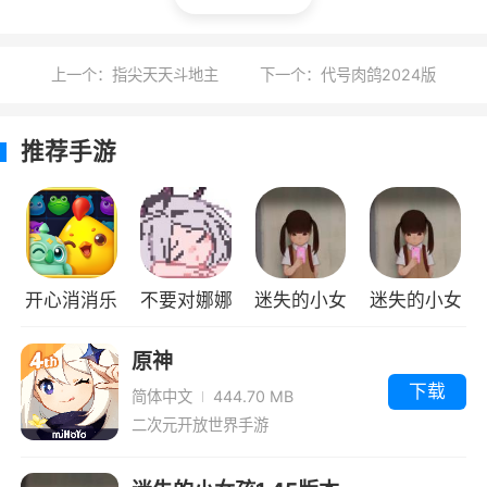
6、欢乐的游戏体验，各种各样的任务，自
由尝试
上一个：指尖天天斗地主
下一个：代号肉鸽2024版
小编评价
推荐手游
1、你将在这里尽情的进行闯关，在自己的操
作下操控着自己的工具来进行破坏拆除，将关卡
中的建设物全部销毁，让自己的紧张的心情得到
释放，不断的去完成各种不同的任务
开心消消乐
不要对娜娜
迷失的小女
迷失的小女
2、大家可以在游戏中进行拆迁挑战，游戏
做坏事中文
孩1.9版本
孩1.52中文
原神
画风简洁趣味，大家可以一同参与冒险，在游戏
汉化版
版
下载
简体中文
444.70 MB
中开启全新的玩法之旅，精彩不可错过啦
二次元开放世界手游