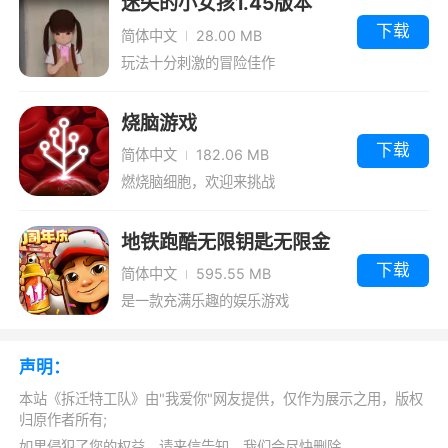
迷失的小女孩1.45版本
下载
简体中文
28.00 MB
玩法十分刺激的冒险佳作
烧脑游戏
下载
简体中文
182.06 MB
燃烧脑细胞，欢迎来挑战
地铁跑酷无限钥匙无限金
币国际服
下载
简体中文
595.55 MB
是一款充满乐趣的娱乐游戏
声明：
本站《拆迁特工队》由"我爱你"网友提供，仅作为展示之用，版权
归原作者所有;
如果侵犯了您的权益，请来信告知，我们会尽快删除。