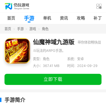
手游
首页
单机
资讯
攻略
补丁
首页
手游
游戏
角色
仙魔神域九游版
带你体验畅快战
斗玩法的ARPG手游。
类型：角色
系统：安卓
大小：367.41 MB
时间：2024-09-29
立即下载
手游简介