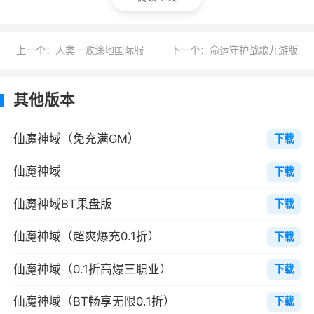
至尊57000
至尊69000
上一个：人类一败涂地国际服
下一个：命运守护战歌九游版
至尊712000
至尊815000
其他版本
ps：信息由发行商提供，仅供参考，如与实
仙魔神域（免充满GM）
下载
际不符，请玩家以游戏内实际情况为准！
仙魔神域
下载
游戏特色
仙魔神域BT果盘版
下载
1、仙魔神域九游版采用最新引擎技术，打造
仙魔神域（超爽爆充0.1折）
下载
精致细腻的游戏画面，成为一个庞大又唯美奇幻
的仙侠世界
仙魔神域（0.1折高爆三职业）
下载
2、画风精致唯美，装扮华丽技能酷炫
仙魔神域（BT畅享无限0.1折）
下载