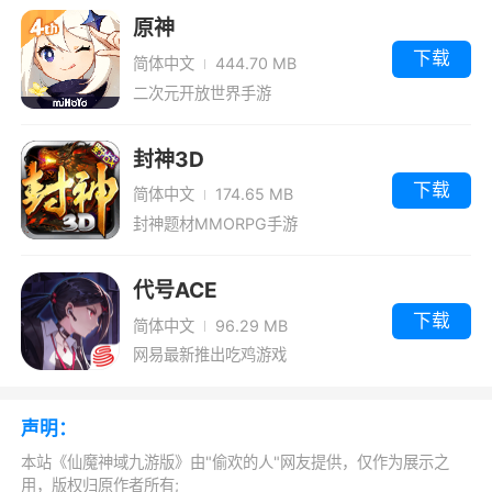
1、仙魔神域手游采用先进3D引擎构建极具
原神
东方色彩的梦幻仙侠世界。丰富的职业、技能可
下载
简体中文
444.70 MB
供选择，自由PK 、多元社交、夺旗之战、沙城决
二次元开放世界手游
战、婚姻系统等等各色玩法，给你畅爽游戏快
感。还等什么
封神3D
下载
2、游戏采用的经典传奇类玩法，在继承传
简体中文
174.65 MB
封神题材MMORPG手游
奇玩法的同时又加入了一下新颖的元素，使游戏
更加具有可玩性。游戏中还有非常炫酷的技能特
代号ACE
效，还有精致的画面与场景，如果你是传奇的粉
下载
简体中文
96.29 MB
丝，那你一定不能错过这款游戏
网易最新推出吃鸡游戏
3、为这款精品复古传奇霸业单机游戏强力
点赞，制作水平高超，可玩性超强，无论是精美
声明：
梦幻的复古传奇游戏场景还是丰富多样的玩法，
本站《仙魔神域九游版》由"偷欢的人"网友提供，仅作为展示之
都给人强烈的游戏代入感，设计上面用心，精工
用，版权归原作者所有;