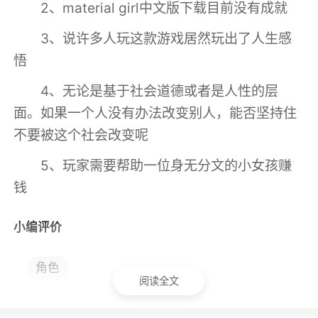
2、material girl中文版下载目前没有成就
3、说许多人玩这款游戏居然玩出了人生感
悟
4、无论是基于社会道德或者是人性的层
面。如果一个人没有办法改变别人，能否坚持住
不要被这个社会改变呢
5、玩家需要帮助一位身无分文的小女孩赚
钱
小编评价
1、这款游戏的操作还是比较简单的，上手起
角色
来极其的轻松，如果各位玩家们想要体验一番这
阅读全文
款手游的话，那么就速来下载吧