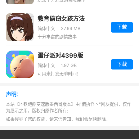
教育偷窃女孩方法
v1.39.00汉化版
下载
简体中文
27.69 MB
十分丰富的剧情故事
蛋仔派对4399版
下载
简体中文
1.97 GB
可用来打发无聊时间！
声明：
本站《地铁跑酷变速版墨西哥版本》由"偏执怪丶"网友提供，仅作
为展示之用，版权归原作者所有;
如果侵犯了您的权益，请来信告知，我们会尽快删除。