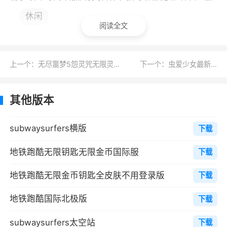
们在游戏的过程中可以利用金币来购买各种装备
休闲
阅读全文
和道具，这些都会让我们的实力有着一定程度的
提升
上一个：无尽噩梦5怨灵咒无限灵魂内丹版
下一个：虫爱少女最新汉化版
2、好玩，但道具赛和分数赛有很外挂，比
如分数在刚开始比的时候对方就已经是十几万分
了，这还让我们玩个啥？还有道具赛免疫道具免
其他版本
疫减速有无限滑板还有突然瞬移到我前面，如果
这是外挂的话，那官方请尽快管一下他们那种外
subwaysurfers横版
下载
挂的人，如果是bug就快点修复吧。但是也很不
地铁跑酷无限钥匙无限金币国际服
下载
错了，希望继续改进加一点新模式。比如最近上
新的那个用令牌打那个模式，我一开始以为是什
地铁跑酷无限金币钥匙全皮肤不用登录版
下载
么新模式，结果一看还是道具赛，希望增加新模
地铁跑酷国际北极版
下载
式，最好多一点不要每次只换地图，有点无聊。
subwaysurfers太空站
还有那个限定角色搭配滑板也可以不是+5得分希
下载