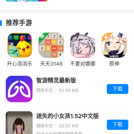
推荐手游
开心消消乐
天天2048
不要对娜娜
原神
做坏事中文
智游精灵最新版
汉化版
下载
简体中文
50.99 MB
迷失的小女孩1.52中文版
下载
简体中文
28.00 MB
玩法十分刺激的冒险佳作