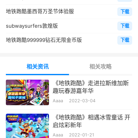
望增加一点别的效果也希望加一点别道具总是吸
地铁跑酷墨西哥万圣节体验服
下载
铁词那一些，有一点玩腻了如果再能看到这个就
subwaysurfers敦煌版
搞一下吧，不然真的以后总会有很多人会退游希
下载
望多加一点不克金就能获得的装扮不是说不要必
地铁跑酷999999钻石无限金币版
下载
须克金的，只是如果能有一些用金币，要是买的
一些更好看的滑板之类的，那肯定有更多人去玩
这个了。当然，这个是我个人观点，只是希望官
相关资讯
相关攻略
方改进。🙏🏻🙏🏻🙏🏻
​《地铁跑酷》走进拉斯维加斯
3、这里的场景是在一条地铁路，超多的障
趣玩春游嘉年华
碍物会阻挡着你前进，你只需要不断的跑酷注意
Aaaa
2022-03-04
沿路会有很多的金币可以收集，还有很多的道具
可以领取，在跑酷的途中可以为你加速前进
《地铁跑酷》相遇冰雪童话 开
启炫彩新年
Aaaa
2022-01-21