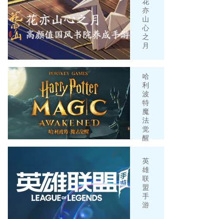
花
亦
山
心
之
月
哈
利
波
特
魔
法
觉
醒
英
雄
联
盟
手
游