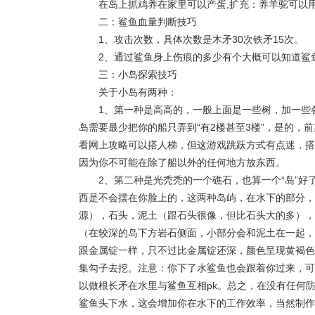
在岛上抓鸡养在家里可以产蛋,扩充：养羊驼可以
二：鲨鱼血量判断技巧
1、攻击次数，具体次数是木矛30次铁矛15次。
2、通过鲨鱼身上伤痕的多少有个大概可以知道鲨
三：小岛探索技巧
关于小岛有两种：
1、第一种是高高的，一般上面是一些树，加一些
岛需要最少把你的船只弄到“有2楼甚至3楼”，是的
看网上攻略可以搭人梯，但这游戏跳跃方式有点迷，搭
因为你不可能在除了船以外的任何地方放东西。
2、第二种是光秃秃的一个礁石，也算一个“岛”
西是不会摆在你脸上的，这两种岛屿，在水下的部分，
源），石头，泥土（跟石头很像，但比石头大的多），
（在较深的岛下方岩石侧面，小部分会和泥土在一起，
跟金属锭一样，只不过比金属锭还深，颜色呈现黄褐色
集勾子去挖。注意：你下了水鲨鱼也会跟着你过来，可
以做根长矛在水里与鲨鱼互相pk。总之，在没有任何
鲨鱼头下水，这会增加你在水下的工作效率，当然制作