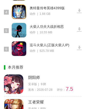
奥特曼传奇英雄4399版
4
动作
|
1.66 GB
火柴人功夫大战折相思
5
动作
|
10.55 MB
逗斗火柴人(正版火柴人IP)
6
动作
|
625.78 MB
本月推荐
阴阳师
安卓版
|
卡牌
7.5
发布：2026-07-28
评分：
王者荣耀
安卓版
|
塔防