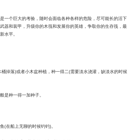
是一个巨大的考验，随时会面临各种各样的危险，尽可能长的活下
武器和装甲，升级你的木筏和发展你的英雄，争取你的生存筏，最
新水平。
木桶掉落)或者小木盆种植，种一得二(需要淡水浇灌，缺淡水的时候
般是种一得一加种子。
鱼(在船上无聊的时候钓钓)。