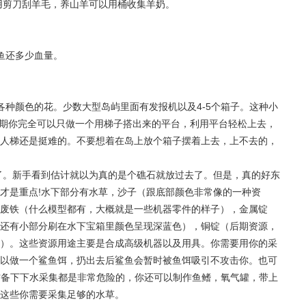
用剪刀刮羊毛，养山羊可以用桶收集羊奶。
鱼还多少血量。
各种颜色的花。少数大型岛屿里面有发报机以及4-5个箱子。这种小
，前期你完全可以只做一个用梯子搭出来的平台，利用平台轻松上去，
人梯还是挺难的。不要想着在岛上放个箱子摆着上去，上不去的，
好了。新手看到估计就以为真的是个礁石就放过去了。但是，真的好东
才是重点!水下部分有水草，沙子（跟底部颜色非常像的一种资
废铁（什么模型都有，大概就是一些机器零件的样子），金属锭
还有小部分刷在水下宝箱里颜色呈现深蓝色），铜锭（后期资源，
）。这些资源用途主要是合成高级机器以及用具。你需要用你的采
以做一个鲨鱼饵，扔出去后鲨鱼会暂时被鱼饵吸引不攻击你。也可
防备下下水采集都是非常危险的，你还可以制作鱼鳍，氧气罐，带上
这些你需要采集足够的水草。