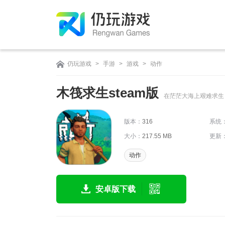
仍玩游戏
>
手游
>
游戏
>
动作
木筏求生steam版
在茫茫大海上艰难求生
版本：
316
系统
大小：
217.55 MB
更新
动作
安卓版下载