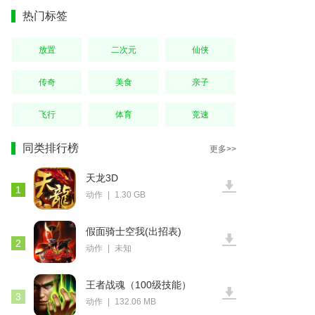
热门标签
放置
二次元
仙侠
传奇
美食
亲子
飞行
体育
竞速
同类排行榜
更多>>
天龙3D
1
动作
|
1.30 GB
假面骑士空我(出招表)
2
动作
|
未知
王者战魂（100级技能）
3
动作
|
132.06 MB