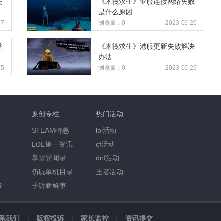
失
《木筏求生》亚服连接网络失败
是什么原因
27
浏览量：0
2023-06-26
登
《木筏求生》港服更新失败解决
办法
25
浏览量：0
2023-06-25
原创专栏
热门活动
STEAM特惠
lol活动
LOL第一资讯
cf活动
暴雪异闻录
dnf活动
仍玩单机目录
王者活动
榜
手游新鲜事
系我们
|
版权投诉
|
家长监控
|
资讯提交