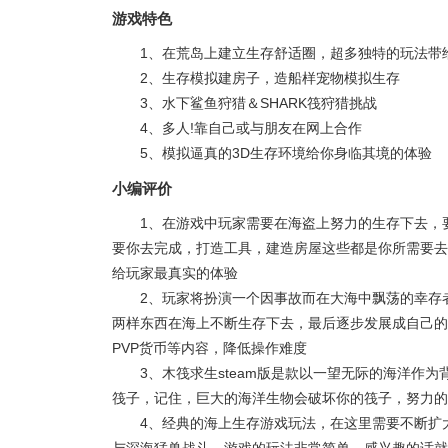
游戏特色
1、在荒岛上建立生存舒适圈，超多独特的玩法带
2、生存模拟建房子，造船样宠物模拟生存
3、水下鲨鱼狩猎＆SHARK筏狩猎挑战
4、多人!靠自己或与朋友在网上合作
5、模拟逼真的3D生存环境给你身临其境的体验
小编评价
1、在游戏中玩家需要在海盗上努力的生存下去，
要你去完成，打造工具，建造房屋这些都是你所需要去
给玩家最真实的体验
2、玩家将扮演一个因事故而在大海中飘荡的幸存
两样东西在海上不断生存下去，最后逐步发展成自己的
PVP货币等内容，降低操作难度
3、木筏求生steam版是款以一望无际的海洋作
筏子，记住，巨大的海洋生物会破坏你的筏子，努力的
4、经典的海上生存游戏玩法，在这里需要不断扩