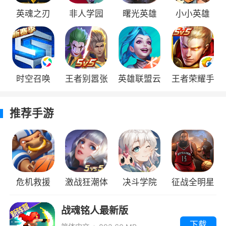
英魂之刃
非人学园
曙光英雄
小小英雄
受到普攻加双抗，叠加到5层减伤10%，打
团很容易就叠满，被英雄普攻还减少小技能冷
却，很强势
这个技能判断范围比较大，撞到目标不能，
时空召唤
王者别嚣张
英雄联盟云
王者荣耀手
主要是灵活运用，比如对面有一个英雄憋塔下，
九游版
游戏2022最
游传奇版
你可以利用这个技能把他推出来，然后队友集火
推荐手游
秒掉，还有穿墙逃跑之类的。
新版
这个技能要配合一技的眩晕才好用，因为范
围太小了
清兵挺快的，冷却也短，还能减速，第三次
危机救援
激战狂潮体
决斗学院
征战全明星
还能眩晕一秒，我都是主点这个技能的
验服
九游版
战魂铭人最新版
虽然这个技能没加成，但是基础伤害不低，
下载