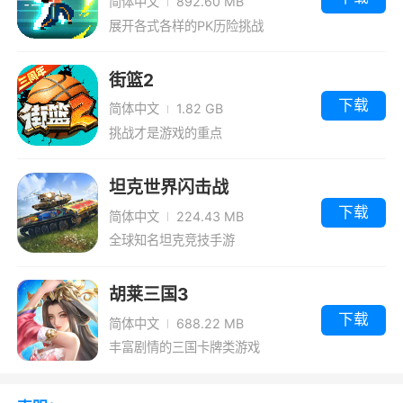
简体中文
892.60 MB
并且可以对半血目标造成双倍伤害，击飞长达2
展开各式各样的PK历险挑战
秒，2秒能干啥我就不说了，
冷却非常短，2级35秒冷却，要是满冷却可
街篮2
以21秒一个大。
下载
简体中文
1.82 GB
挑战才是游戏的重点
PS：这个技能打龙非常好用，能一拳打大龙
2000多血吧，抢龙一把手
坦克世界闪击战
【技能加点】
下载
简体中文
224.43 MB
全球知名坦克竞技手游
有大点大
一般情况主点二技，清兵快，虽然伤害没一
胡莱三国3
技高，但是冷却快啊，耗蓝也少
下载
简体中文
688.22 MB
如果和你对线的是手长的英雄，可以主点一
丰富剧情的三国卡牌类游戏
技，要不然二技贴不了身，打不着