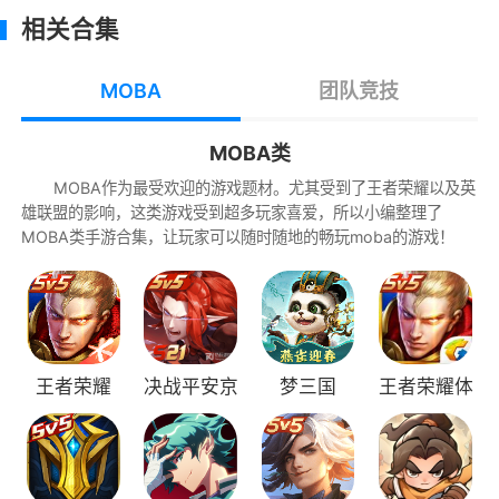
断从人间界过来的强者，纷纷融入他们的生活。
相关合集
人类联邦国家之间的战争，又是一部庞大厚重的
史诗，形成了如今自由之战世界的世界格局
MOBA
团队竞技
英雄洛克攻略
MOBA类
我的连招，无人能破!
MOBA作为最受欢迎的游戏题材。尤其受到了王者荣耀以及英
雄联盟的影响，这类游戏受到超多玩家喜爱，所以小编整理了
流过血的人生，倍显灿烂!
MOBA类手游合集，让玩家可以随时随地的畅玩moba的游戏！
别让他人知道你的心中所想!
我从来不打女人，但这是战场，不分男女!
每一次我都不知道怎么扯开头，以前还能扯
王者荣耀
决战平安京
梦三国
王者荣耀体
个英雄背景，但是洛克背景太长，我就不复制出
验服
来混字数了
【技能解析】