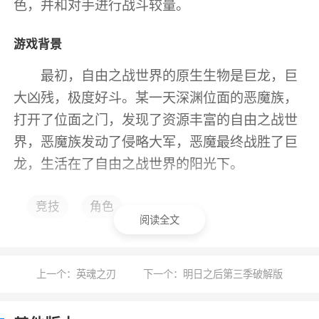
色，并和对手进行战斗较量。
游戏背景
最初，自由之战世界的原生生物是巨龙，巨
大凶残，极度好斗。某一天深渊位面的恶魔族，
打开了位面之门，发现了资源丰富的自由之战世
界，恶魔族发动了侵略大军，恶魔最终战胜了巨
龙，生活在了自由之战世界的阳光下。
但是巨龙族的畸形物种“兽族”，凭借天生的
竞技
角色
巨大生理优势和超强的繁殖能力，竟然在恶魔的
阅读全文
统治下繁衍壮大，并最终击败了恶魔，替祖先复
仇。
上一个：英魂之刃
下一个：明日之后第三季破解版
然而歹毒的恶魔退回深渊界之前，把深渊病
毒扩散，兽族人经历了亡灵天灾后，死亡大半，