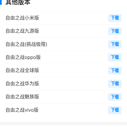
其他版本
全部变成了不死生物，自由之战世界一度变为亡
灵的天下。
自由之战小米版
下载
后来，热爱和平和生命的精灵族走出秘境，
自由之战九游版
下载
与不死战斗，净化整个世界。直至完全净化了世
自由之战(挑战极限)
下载
界以后，又与世无争地退回秘境。但是他们在自
由之战大陆上战斗期间，受到亡灵病毒的污染，
自由之战oppo版
下载
生下了畸形后代，即地精，并被抛弃在自由之战
自由之战全球版
下载
大陆。地精聪明异常，研发蒸汽科技，让大陆文
明空前进步。同时地精经过不断繁衍及变异，成
自由之战华为版
下载
为他们自称为“人类”，并抢夺了世界的执掌权。
自由之战魅族版
下载
自此，整个自由之战大陆种族进化史告一段
落，人类成为大陆最主流的族群，他们建立了国
自由之战vivo版
下载
家、联邦，并发展了属于自己的魔法文明，让不